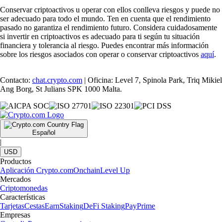
Conservar criptoactivos u operar con ellos conlleva riesgos y puede no
ser adecuado para todo el mundo. Ten en cuenta que el rendimiento
pasado no garantiza el rendimiento futuro. Considera cuidadosamente
si invertir en criptoactivos es adecuado para ti según tu situación
financiera y tolerancia al riesgo. Puedes encontrar más información
sobre los riesgos asociados con operar o conservar criptoactivos
aquí
.
Contacto:
chat.crypto.com
| Oficina: Level 7, Spinola Park, Triq Mikiel
Ang Borg, St Julians SPK 1000 Malta.
Español
|
USD
Productos
Aplicación Crypto.com
Onchain
Level Up
Mercados
Criptomonedas
Características
Tarjetas
Cestas
Earn
Staking
DeFi Staking
Pay
Prime
Empresas