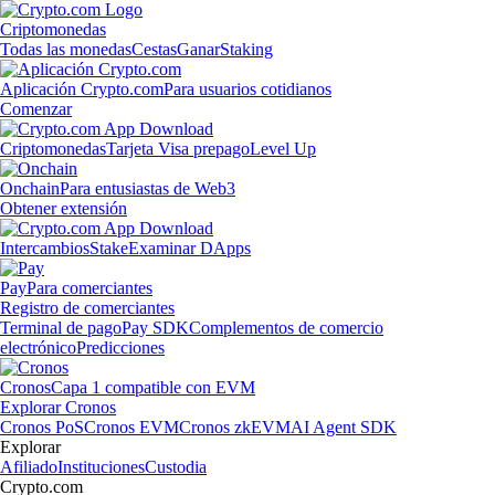
Criptomonedas
Todas las monedas
Cestas
Ganar
Staking
Aplicación Crypto.com
Para usuarios cotidianos
Comenzar
Criptomonedas
Tarjeta Visa prepago
Level Up
Onchain
Para entusiastas de Web3
Obtener extensión
Intercambios
Stake
Examinar DApps
Pay
Para comerciantes
Registro de comerciantes
Terminal de pago
Pay SDK
Complementos de comercio
electrónico
Predicciones
Cronos
Capa 1 compatible con EVM
Explorar Cronos
Cronos PoS
Cronos EVM
Cronos zkEVM
AI Agent SDK
Explorar
Afiliado
Instituciones
Custodia
Crypto.com