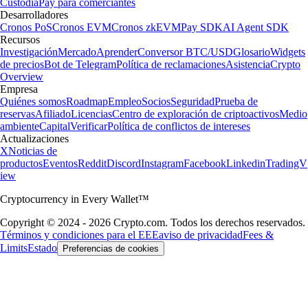
Custodia
Pay para comerciantes
Desarrolladores
Cronos PoS
Cronos EVM
Cronos zkEVM
Pay SDK
AI Agent SDK
Recursos
Investigación
Mercado
Aprender
Conversor BTC/USD
Glosario
Widgets
de precios
Bot de Telegram
Política de reclamaciones
Asistencia
Crypto
Overview
Empresa
Quiénes somos
Roadmap
Empleo
Socios
Seguridad
Prueba de
reservas
Afiliado
Licencias
Centro de exploración de criptoactivos
Medio
ambiente
Capital
Verificar
Política de conflictos de intereses
Actualizaciones
X
Noticias de
productos
Eventos
Reddit
Discord
Instagram
Facebook
Linkedin
TradingV
iew
Cryptocurrency in Every Wallet™
Copyright © 2024 - 2026 Crypto.com. Todos los derechos reservados.
Términos y condiciones para el EEE
aviso de privacidad
Fees &
Limits
Estado
Preferencias de cookies