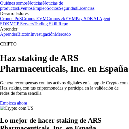
Quiénes somos
Noticias
Noticias de
productos
Eventos
Empleo
Socios
Seguridad
Licencias
Desarrolladores
Cronos PoS
Cronos EVM
Cronos zkEVM
Pay SDK
AI Agent
SDK
MCP Servers
Trading Skill Repo
Aprender
Aprender
Bitcoin
Investigación
Mercado
CRIPTO
Haz staking de ARS
Pharmaceuticals, Inc. en España
Genera recompensas con tus activos digitales en la app de Crypto.com.
Haz staking con tus criptomonedas y participa en la validación de
redes de forma sencilla.
Empieza ahora
Lo mejor de hacer staking de ARS
Pharmaceuticals, Inc. en España