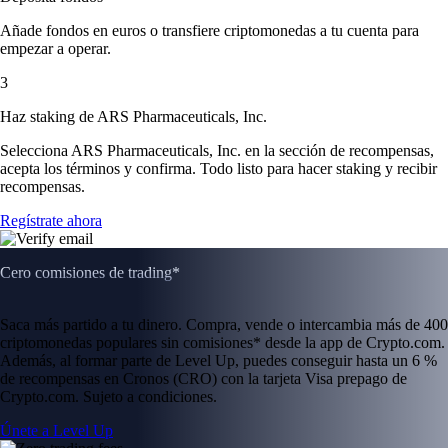
Añade fondos en euros o transfiere criptomonedas a tu cuenta para
empezar a operar.
3
Haz staking de ARS Pharmaceuticals, Inc.
Selecciona ARS Pharmaceuticals, Inc. en la sección de recompensas,
acepta los términos y confirma. Todo listo para hacer staking y recibir
recompensas.
Regístrate ahora
Cero comisiones de trading*
Saca más partido a tu dinero. Compra, vende o intercambia más de 400
criptomonedas populares sin comisiones* desde la app de Crypto.com.
Además, al formar parte de Level Up, puedes conseguir hasta un 6 %
de recompensas en Cronos (CRO) con la tarjeta Visa prepago de
Crypto.com. Sujeto a condiciones.
Únete a Level Up