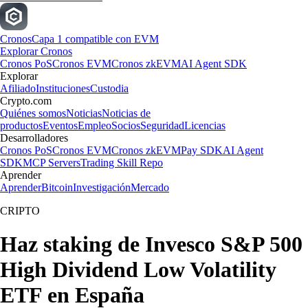
Cronos
Capa 1 compatible con EVM
Explorar Cronos
Cronos PoS
Cronos EVM
Cronos zkEVM
AI Agent SDK
Explorar
Afiliado
Instituciones
Custodia
Crypto.com
Quiénes somos
Noticias
Noticias de
productos
Eventos
Empleo
Socios
Seguridad
Licencias
Desarrolladores
Cronos PoS
Cronos EVM
Cronos zkEVM
Pay SDK
AI Agent
SDK
MCP Servers
Trading Skill Repo
Aprender
Aprender
Bitcoin
Investigación
Mercado
CRIPTO
Haz staking de Invesco S&P 500
High Dividend Low Volatility
ETF en España