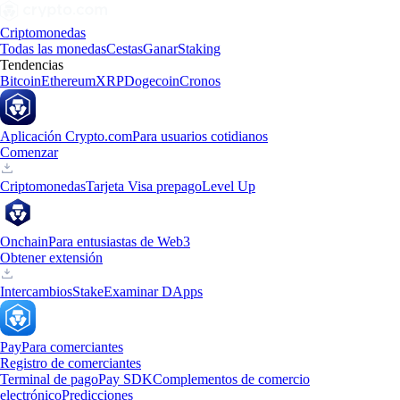
Criptomonedas
Todas las monedas
Cestas
Ganar
Staking
Tendencias
Bitcoin
Ethereum
XRP
Dogecoin
Cronos
Aplicación Crypto.com
Para usuarios cotidianos
Comenzar
Criptomonedas
Tarjeta Visa prepago
Level Up
Onchain
Para entusiastas de Web3
Obtener extensión
Intercambios
Stake
Examinar DApps
Pay
Para comerciantes
Registro de comerciantes
Terminal de pago
Pay SDK
Complementos de comercio
electrónico
Predicciones