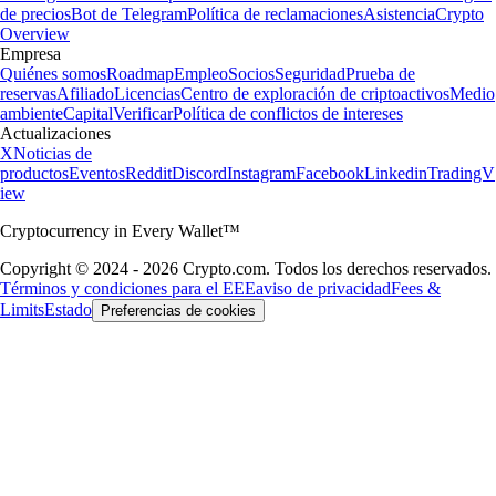
de precios
Bot de Telegram
Política de reclamaciones
Asistencia
Crypto
Overview
Empresa
Quiénes somos
Roadmap
Empleo
Socios
Seguridad
Prueba de
reservas
Afiliado
Licencias
Centro de exploración de criptoactivos
Medio
ambiente
Capital
Verificar
Política de conflictos de intereses
Actualizaciones
X
Noticias de
productos
Eventos
Reddit
Discord
Instagram
Facebook
Linkedin
TradingV
iew
Cryptocurrency in Every Wallet™
Copyright © 2024 - 2026 Crypto.com. Todos los derechos reservados.
Términos y condiciones para el EEE
aviso de privacidad
Fees &
Limits
Estado
Preferencias de cookies