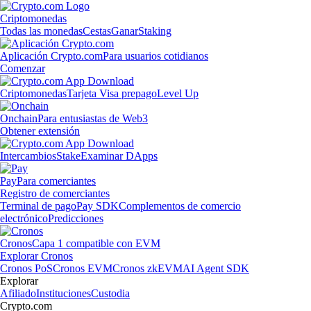
Criptomonedas
Todas las monedas
Cestas
Ganar
Staking
Aplicación Crypto.com
Para usuarios cotidianos
Comenzar
Criptomonedas
Tarjeta Visa prepago
Level Up
Onchain
Para entusiastas de Web3
Obtener extensión
Intercambios
Stake
Examinar DApps
Pay
Para comerciantes
Registro de comerciantes
Terminal de pago
Pay SDK
Complementos de comercio
electrónico
Predicciones
Cronos
Capa 1 compatible con EVM
Explorar Cronos
Cronos PoS
Cronos EVM
Cronos zkEVM
AI Agent SDK
Explorar
Afiliado
Instituciones
Custodia
Crypto.com