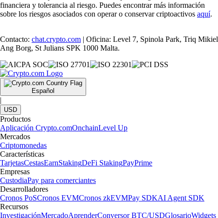
financiera y tolerancia al riesgo. Puedes encontrar más información
sobre los riesgos asociados con operar o conservar criptoactivos
aquí
.
Contacto:
chat.crypto.com
| Oficina: Level 7, Spinola Park, Triq Mikiel
Ang Borg, St Julians SPK 1000 Malta.
Español
|
USD
Productos
Aplicación Crypto.com
Onchain
Level Up
Mercados
Criptomonedas
Características
Tarjetas
Cestas
Earn
Staking
DeFi Staking
Pay
Prime
Empresas
Custodia
Pay para comerciantes
Desarrolladores
Cronos PoS
Cronos EVM
Cronos zkEVM
Pay SDK
AI Agent SDK
Recursos
Investigación
Mercado
Aprender
Conversor BTC/USD
Glosario
Widgets