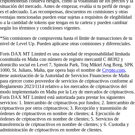
criptomonedas conlleva riesgos, como la volatilidad de los precios y la
situación del mercado. Antes de empezar, evalúa si tu perfil de riesgo
es el adecuado. Las recompensas, descuentos en comisiones y otras
ventajas mencionadas pueden estar sujetas a requisitos de elegibilidad
o a la cantidad de tokens que tengas en tu cartera y pueden cambiar
según los términos y condiciones vigentes.
*Sin comisiones de compraventa hasta el límite de transacciones de tu
nivel de Level Up. Pueden aplicarse otras comisiones y diferenciales.
Foris DAX MT Limited es una sociedad de responsabilidad limitada
constituida en Malta con número de registro mercantil C 88392 y
domicilio social en Level 7, Spinola Park, Triq Mikiel Ang Borg, SPK
1000, St. Julians, Malta, que opera bajo el nombre de
Crypto.com
,
tiene autorización de la Autoridad de Servicios Financieros de Malta
para ejercer como proveedor de servicios de criptoactivos conforme al
Reglamento 2023/1114 relativo a los mercados de criptoactivos del
modo implementado en Malta por la Ley de mercados de criptoactivos.
Foris DAX MT Limited está autorizada para prestar los siguientes
servicios: 1. Intercambio de criptoactivos por fondos; 2. Intercambio de
criptoactivos por otros criptoactivos; 3. Recepción y transmisión de
órdenes de criptoactivos en nombre de clientes; 4. Ejecución de
órdenes de criptoactivos en nombre de clientes; 5. Servicios de
transferencia de criptoactivos en nombre de clientes; y 6. Custodia y
administración de criptoactivos en nombre de clientes.