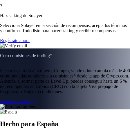
3
Haz staking de Solayer
Selecciona Solayer en la sección de recompensas, acepta los términos
y confirma. Todo listo para hacer staking y recibir recompensas.
Regístrate ahora
Cero comisiones de trading*
Saca más partido a tu dinero. Compra, vende o intercambia más de 400
criptomonedas populares sin comisiones* desde la app de Crypto.com.
Además, al formar parte de Level Up, puedes conseguir hasta un 6 %
de recompensas en Cronos (CRO) con la tarjeta Visa prepago de
Crypto.com. Sujeto a condiciones.
Únete a Level Up
Hecho para España