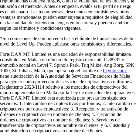
criptomonedas conlleva riesgos, como la volatilidad de los precios y la
situación del mercado. Antes de empezar, evalúa si tu perfil de riesgo
es el adecuado. Las recompensas, descuentos en comisiones y otras
ventajas mencionadas pueden estar sujetas a requisitos de elegibilidad
o a la cantidad de tokens que tengas en tu cartera y pueden cambiar
según los términos y condiciones vigentes.
*Sin comisiones de compraventa hasta el límite de transacciones de tu
nivel de Level Up. Pueden aplicarse otras comisiones y diferenciales.
Foris DAX MT Limited es una sociedad de responsabilidad limitada
constituida en Malta con número de registro mercantil C 88392 y
domicilio social en Level 7, Spinola Park, Triq Mikiel Ang Borg, SPK
1000, St. Julians, Malta, que opera bajo el nombre de
Crypto.com
,
tiene autorización de la Autoridad de Servicios Financieros de Malta
para ejercer como proveedor de servicios de criptoactivos conforme al
Reglamento 2023/1114 relativo a los mercados de criptoactivos del
modo implementado en Malta por la Ley de mercados de criptoactivos.
Foris DAX MT Limited está autorizada para prestar los siguientes
servicios: 1. Intercambio de criptoactivos por fondos; 2. Intercambio de
criptoactivos por otros criptoactivos; 3. Recepción y transmisión de
órdenes de criptoactivos en nombre de clientes; 4. Ejecución de
órdenes de criptoactivos en nombre de clientes; 5. Servicios de
transferencia de criptoactivos en nombre de clientes; y 6. Custodia y
administración de criptoactivos en nombre de clientes.