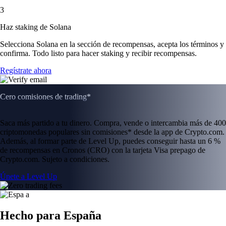
3
Haz staking de Solana
Selecciona Solana en la sección de recompensas, acepta los términos y
confirma. Todo listo para hacer staking y recibir recompensas.
Regístrate ahora
Cero comisiones de trading*
Saca más partido a tu dinero. Compra, vende o intercambia más de 400
criptomonedas populares sin comisiones* desde la app de Crypto.com.
Además, al formar parte de Level Up, puedes conseguir hasta un 6 %
de recompensas en Cronos (CRO) con la tarjeta Visa prepago de
Crypto.com. Sujeto a condiciones.
Únete a Level Up
Hecho para España