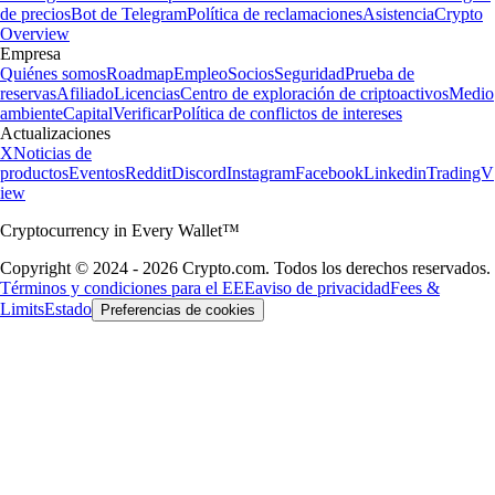
de precios
Bot de Telegram
Política de reclamaciones
Asistencia
Crypto
Overview
Empresa
Quiénes somos
Roadmap
Empleo
Socios
Seguridad
Prueba de
reservas
Afiliado
Licencias
Centro de exploración de criptoactivos
Medio
ambiente
Capital
Verificar
Política de conflictos de intereses
Actualizaciones
X
Noticias de
productos
Eventos
Reddit
Discord
Instagram
Facebook
Linkedin
TradingV
iew
Cryptocurrency in Every Wallet™
Copyright © 2024 - 2026 Crypto.com. Todos los derechos reservados.
Términos y condiciones para el EEE
aviso de privacidad
Fees &
Limits
Estado
Preferencias de cookies