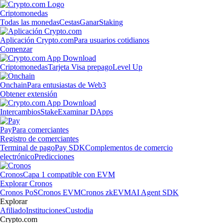
Criptomonedas
Todas las monedas
Cestas
Ganar
Staking
Aplicación Crypto.com
Para usuarios cotidianos
Comenzar
Criptomonedas
Tarjeta Visa prepago
Level Up
Onchain
Para entusiastas de Web3
Obtener extensión
Intercambios
Stake
Examinar DApps
Pay
Para comerciantes
Registro de comerciantes
Terminal de pago
Pay SDK
Complementos de comercio
electrónico
Predicciones
Cronos
Capa 1 compatible con EVM
Explorar Cronos
Cronos PoS
Cronos EVM
Cronos zkEVM
AI Agent SDK
Explorar
Afiliado
Instituciones
Custodia
Crypto.com