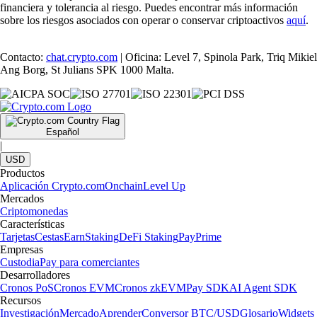
financiera y tolerancia al riesgo. Puedes encontrar más información
sobre los riesgos asociados con operar o conservar criptoactivos
aquí
.
Contacto:
chat.crypto.com
| Oficina: Level 7, Spinola Park, Triq Mikiel
Ang Borg, St Julians SPK 1000 Malta.
Español
|
USD
Productos
Aplicación Crypto.com
Onchain
Level Up
Mercados
Criptomonedas
Características
Tarjetas
Cestas
Earn
Staking
DeFi Staking
Pay
Prime
Empresas
Custodia
Pay para comerciantes
Desarrolladores
Cronos PoS
Cronos EVM
Cronos zkEVM
Pay SDK
AI Agent SDK
Recursos
Investigación
Mercado
Aprender
Conversor BTC/USD
Glosario
Widgets