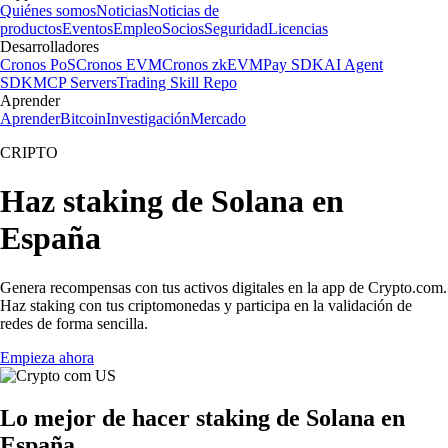
Quiénes somos
Noticias
Noticias de
productos
Eventos
Empleo
Socios
Seguridad
Licencias
Desarrolladores
Cronos PoS
Cronos EVM
Cronos zkEVM
Pay SDK
AI Agent
SDK
MCP Servers
Trading Skill Repo
Aprender
Aprender
Bitcoin
Investigación
Mercado
CRIPTO
Haz staking de Solana en
España
Genera recompensas con tus activos digitales en la app de Crypto.com.
Haz staking con tus criptomonedas y participa en la validación de
redes de forma sencilla.
Empieza ahora
Lo mejor de hacer staking de Solana en
España