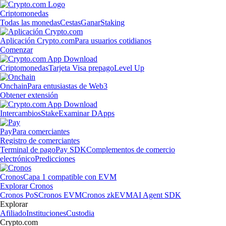
Criptomonedas
Todas las monedas
Cestas
Ganar
Staking
Aplicación Crypto.com
Para usuarios cotidianos
Comenzar
Criptomonedas
Tarjeta Visa prepago
Level Up
Onchain
Para entusiastas de Web3
Obtener extensión
Intercambios
Stake
Examinar DApps
Pay
Para comerciantes
Registro de comerciantes
Terminal de pago
Pay SDK
Complementos de comercio
electrónico
Predicciones
Cronos
Capa 1 compatible con EVM
Explorar Cronos
Cronos PoS
Cronos EVM
Cronos zkEVM
AI Agent SDK
Explorar
Afiliado
Instituciones
Custodia
Crypto.com