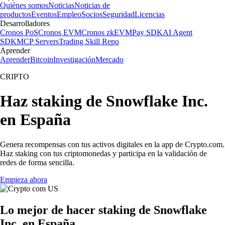
Quiénes somos
Noticias
Noticias de
productos
Eventos
Empleo
Socios
Seguridad
Licencias
Desarrolladores
Cronos PoS
Cronos EVM
Cronos zkEVM
Pay SDK
AI Agent
SDK
MCP Servers
Trading Skill Repo
Aprender
Aprender
Bitcoin
Investigación
Mercado
CRIPTO
Haz staking de Snowflake Inc.
en España
Genera recompensas con tus activos digitales en la app de Crypto.com.
Haz staking con tus criptomonedas y participa en la validación de
redes de forma sencilla.
Empieza ahora
Lo mejor de hacer staking de Snowflake
Inc. en España