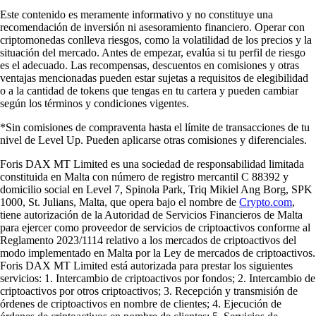
Este contenido es meramente informativo y no constituye una
recomendación de inversión ni asesoramiento financiero. Operar con
criptomonedas conlleva riesgos, como la volatilidad de los precios y la
situación del mercado. Antes de empezar, evalúa si tu perfil de riesgo
es el adecuado. Las recompensas, descuentos en comisiones y otras
ventajas mencionadas pueden estar sujetas a requisitos de elegibilidad
o a la cantidad de tokens que tengas en tu cartera y pueden cambiar
según los términos y condiciones vigentes.
*Sin comisiones de compraventa hasta el límite de transacciones de tu
nivel de Level Up. Pueden aplicarse otras comisiones y diferenciales.
Foris DAX MT Limited es una sociedad de responsabilidad limitada
constituida en Malta con número de registro mercantil C 88392 y
domicilio social en Level 7, Spinola Park, Triq Mikiel Ang Borg, SPK
1000, St. Julians, Malta, que opera bajo el nombre de
Crypto.com
,
tiene autorización de la Autoridad de Servicios Financieros de Malta
para ejercer como proveedor de servicios de criptoactivos conforme al
Reglamento 2023/1114 relativo a los mercados de criptoactivos del
modo implementado en Malta por la Ley de mercados de criptoactivos.
Foris DAX MT Limited está autorizada para prestar los siguientes
servicios: 1. Intercambio de criptoactivos por fondos; 2. Intercambio de
criptoactivos por otros criptoactivos; 3. Recepción y transmisión de
órdenes de criptoactivos en nombre de clientes; 4. Ejecución de