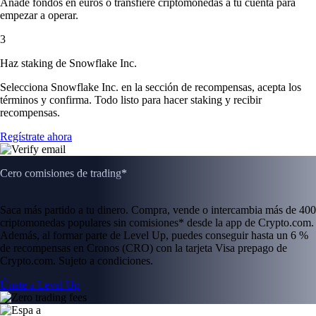
Añade fondos en euros o transfiere criptomonedas a tu cuenta para
empezar a operar.
3
Haz staking de Snowflake Inc.
Selecciona Snowflake Inc. en la sección de recompensas, acepta los
términos y confirma. Todo listo para hacer staking y recibir
recompensas.
Regístrate ahora
Cero comisiones de trading*
Saca más partido a tu dinero. Compra, vende o intercambia más de 400
criptomonedas populares sin comisiones* desde la app de Crypto.com.
Además, al formar parte de Level Up, puedes conseguir hasta un 6 %
de recompensas en Cronos (CRO) con la tarjeta Visa prepago de
Crypto.com. Sujeto a condiciones.
Únete a Level Up