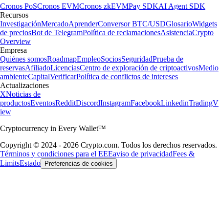
Cronos PoS
Cronos EVM
Cronos zkEVM
Pay SDK
AI Agent SDK
Recursos
Investigación
Mercado
Aprender
Conversor BTC/USD
Glosario
Widgets
de precios
Bot de Telegram
Política de reclamaciones
Asistencia
Crypto
Overview
Empresa
Quiénes somos
Roadmap
Empleo
Socios
Seguridad
Prueba de
reservas
Afiliado
Licencias
Centro de exploración de criptoactivos
Medio
ambiente
Capital
Verificar
Política de conflictos de intereses
Actualizaciones
X
Noticias de
productos
Eventos
Reddit
Discord
Instagram
Facebook
Linkedin
TradingV
iew
Cryptocurrency in Every Wallet™
Copyright © 2024 - 2026 Crypto.com. Todos los derechos reservados.
Términos y condiciones para el EEE
aviso de privacidad
Fees &
Limits
Estado
Preferencias de cookies