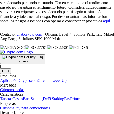
ser adecuado para todo el mundo. Ten en cuenta que el rendimiento
pasado no garantiza el rendimiento futuro. Considera cuidadosamente
si invertir en criptoactivos es adecuado para ti según tu situación
financiera y tolerancia al riesgo. Puedes encontrar más información
sobre los riesgos asociados con operar o conservar criptoactivos
aquí
.
Contacto:
chat.crypto.com
| Oficina: Level 7, Spinola Park, Triq Mikiel
Ang Borg, St Julians SPK 1000 Malta.
Español
|
USD
Productos
Aplicación Crypto.com
Onchain
Level Up
Mercados
Criptomonedas
Características
Tarjetas
Cestas
Earn
Staking
DeFi Staking
Pay
Prime
Empresas
Custodia
Pay para comerciantes
Desarrolladores