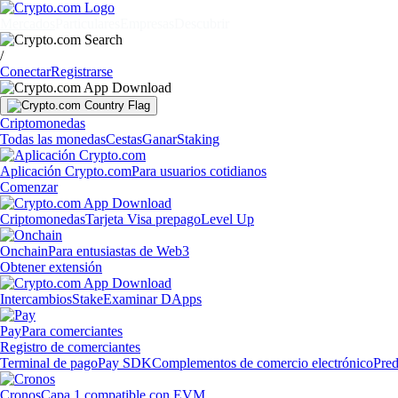
Mercados
Particulares
Empresas
Descubrir
/
Conectar
Registrarse
Criptomonedas
Todas las monedas
Cestas
Ganar
Staking
Aplicación Crypto.com
Para usuarios cotidianos
Comenzar
Criptomonedas
Tarjeta Visa prepago
Level Up
Onchain
Para entusiastas de Web3
Obtener extensión
Intercambios
Stake
Examinar DApps
Pay
Para comerciantes
Registro de comerciantes
Terminal de pago
Pay SDK
Complementos de comercio electrónico
Pred
Cronos
Capa 1 compatible con EVM