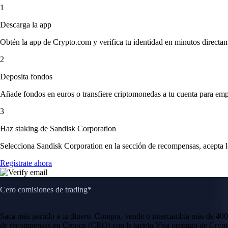
1
Descarga la app
Obtén la app de Crypto.com y verifica tu identidad en minutos directa
2
Deposita fondos
Añade fondos en euros o transfiere criptomonedas a tu cuenta para emp
3
Haz staking de Sandisk Corporation
Selecciona Sandisk Corporation en la sección de recompensas, acepta lo
Regístrate ahora
Cero comisiones de trading*
Saca más partido a tu dinero. Compra, vende o intercambia más de 400
de recompensas en Cronos (CRO) con la tarjeta Visa prepago de Crypt