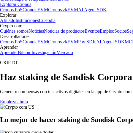
Explorar Cronos
Cronos PoS
Cronos EVM
Cronos zkEVM
AI Agent SDK
Explorar
Afiliado
Instituciones
Custodia
Crypto.com
Quiénes somos
Noticias
Noticias de productos
Eventos
Empleo
Socios
Se
Desarrolladores
Cronos PoS
Cronos EVM
Cronos zkEVM
Pay SDK
AI Agent SDK
MCP
Aprender
Aprender
Bitcoin
Investigación
Mercado
CRIPTO
Haz staking de Sandisk Corpora
Genera recompensas con tus activos digitales en la app de Crypto.com. 
Empieza ahora
Lo mejor de hacer staking de Sandisk Corp