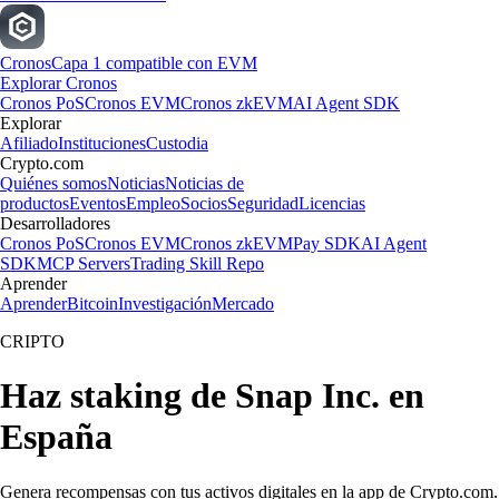
Cronos
Capa 1 compatible con EVM
Explorar Cronos
Cronos PoS
Cronos EVM
Cronos zkEVM
AI Agent SDK
Explorar
Afiliado
Instituciones
Custodia
Crypto.com
Quiénes somos
Noticias
Noticias de
productos
Eventos
Empleo
Socios
Seguridad
Licencias
Desarrolladores
Cronos PoS
Cronos EVM
Cronos zkEVM
Pay SDK
AI Agent
SDK
MCP Servers
Trading Skill Repo
Aprender
Aprender
Bitcoin
Investigación
Mercado
CRIPTO
Haz staking de Snap Inc. en
España
Genera recompensas con tus activos digitales en la app de Crypto.com.