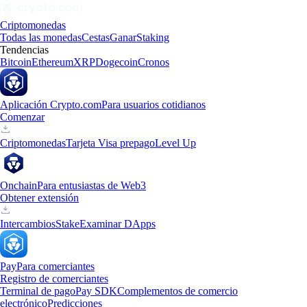
Criptomonedas
Todas las monedas
Cestas
Ganar
Staking
Tendencias
Bitcoin
Ethereum
XRP
Dogecoin
Cronos
Aplicación Crypto.com
Para usuarios cotidianos
Comenzar
Criptomonedas
Tarjeta Visa prepago
Level Up
Onchain
Para entusiastas de Web3
Obtener extensión
Intercambios
Stake
Examinar DApps
Pay
Para comerciantes
Registro de comerciantes
Terminal de pago
Pay SDK
Complementos de comercio
electrónico
Predicciones