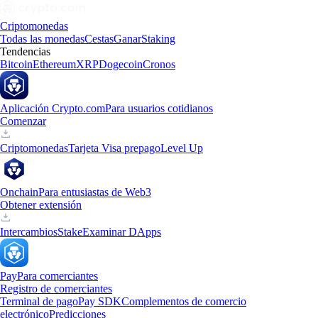
Criptomonedas
Todas las monedas
Cestas
Ganar
Staking
Tendencias
Bitcoin
Ethereum
XRP
Dogecoin
Cronos
Aplicación Crypto.com
Para usuarios cotidianos
Comenzar
Criptomonedas
Tarjeta Visa prepago
Level Up
Onchain
Para entusiastas de Web3
Obtener extensión
Intercambios
Stake
Examinar DApps
Pay
Para comerciantes
Registro de comerciantes
Terminal de pago
Pay SDK
Complementos de comercio
electrónico
Predicciones