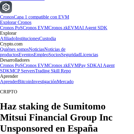
Cronos
Capa 1 compatible con EVM
Explorar Cronos
Cronos PoS
Cronos EVM
Cronos zkEVM
AI Agent SDK
Explorar
Afiliado
Instituciones
Custodia
Crypto.com
Quiénes somos
Noticias
Noticias de
productos
Eventos
Empleo
Socios
Seguridad
Licencias
Desarrolladores
Cronos PoS
Cronos EVM
Cronos zkEVM
Pay SDK
AI Agent
SDK
MCP Servers
Trading Skill Repo
Aprender
Aprender
Bitcoin
Investigación
Mercado
CRIPTO
Haz staking de Sumitomo
Mitsui Financial Group Inc
Unsponsored en España