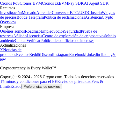
Cronos PoS
Cronos EVM
Cronos zkEVM
Pay SDK
AI Agent SDK
Recursos
Investigación
Mercado
Aprender
Conversor BTC/USD
Glosario
Widgets
de precios
Bot de Telegram
Política de reclamaciones
Asistencia
Crypto
Overview
Empresa
Quiénes somos
Roadmap
Empleo
Socios
Seguridad
Prueba de
reservas
Afiliado
Licencias
Centro de exploración de criptoactivos
Medio
ambiente
Capital
Verificar
Política de conflictos de intereses
Actualizaciones
X
Noticias de
productos
Eventos
Reddit
Discord
Instagram
Facebook
Linkedin
TradingV
iew
Cryptocurrency in Every Wallet™
Copyright © 2024 - 2026 Crypto.com. Todos los derechos reservados.
Términos y condiciones para el EEE
aviso de privacidad
Fees &
Limits
Estado
Preferencias de cookies