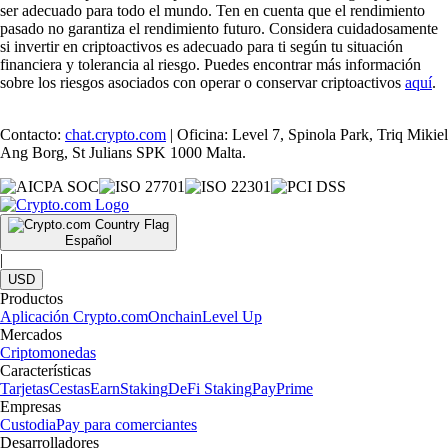
ser adecuado para todo el mundo. Ten en cuenta que el rendimiento
pasado no garantiza el rendimiento futuro. Considera cuidadosamente
si invertir en criptoactivos es adecuado para ti según tu situación
financiera y tolerancia al riesgo. Puedes encontrar más información
sobre los riesgos asociados con operar o conservar criptoactivos
aquí
.
Contacto:
chat.crypto.com
| Oficina: Level 7, Spinola Park, Triq Mikiel
Ang Borg, St Julians SPK 1000 Malta.
Español
|
USD
Productos
Aplicación Crypto.com
Onchain
Level Up
Mercados
Criptomonedas
Características
Tarjetas
Cestas
Earn
Staking
DeFi Staking
Pay
Prime
Empresas
Custodia
Pay para comerciantes
Desarrolladores