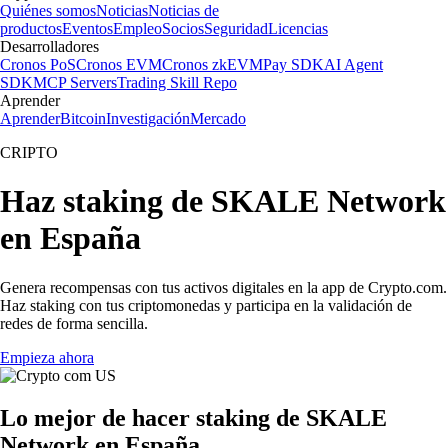
Quiénes somos
Noticias
Noticias de
productos
Eventos
Empleo
Socios
Seguridad
Licencias
Desarrolladores
Cronos PoS
Cronos EVM
Cronos zkEVM
Pay SDK
AI Agent
SDK
MCP Servers
Trading Skill Repo
Aprender
Aprender
Bitcoin
Investigación
Mercado
CRIPTO
Haz staking de SKALE Network
en España
Genera recompensas con tus activos digitales en la app de Crypto.com.
Haz staking con tus criptomonedas y participa en la validación de
redes de forma sencilla.
Empieza ahora
Lo mejor de hacer staking de SKALE
Network en España