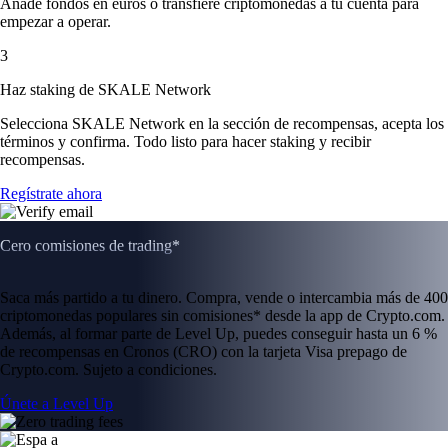
Añade fondos en euros o transfiere criptomonedas a tu cuenta para
empezar a operar.
3
Haz staking de SKALE Network
Selecciona SKALE Network en la sección de recompensas, acepta los
términos y confirma. Todo listo para hacer staking y recibir
recompensas.
Regístrate ahora
Cero comisiones de trading*
Saca más partido a tu dinero. Compra, vende o intercambia más de 400
criptomonedas populares sin comisiones* desde la app de Crypto.com.
Además, al formar parte de Level Up, puedes conseguir hasta un 6 %
de recompensas en Cronos (CRO) con la tarjeta Visa prepago de
Crypto.com. Sujeto a condiciones.
Únete a Level Up