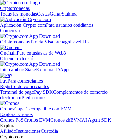
Criptomonedas
Todas las monedas
Cestas
Ganar
Staking
Aplicación Crypto.com
Para usuarios cotidianos
Comenzar
Criptomonedas
Tarjeta Visa prepago
Level Up
Onchain
Para entusiastas de Web3
Obtener extensión
Intercambios
Stake
Examinar DApps
Pay
Para comerciantes
Registro de comerciantes
Terminal de pago
Pay SDK
Complementos de comercio
electrónico
Predicciones
Cronos
Capa 1 compatible con EVM
Explorar Cronos
Cronos PoS
Cronos EVM
Cronos zkEVM
AI Agent SDK
Explorar
Afiliado
Instituciones
Custodia
Crypto.com