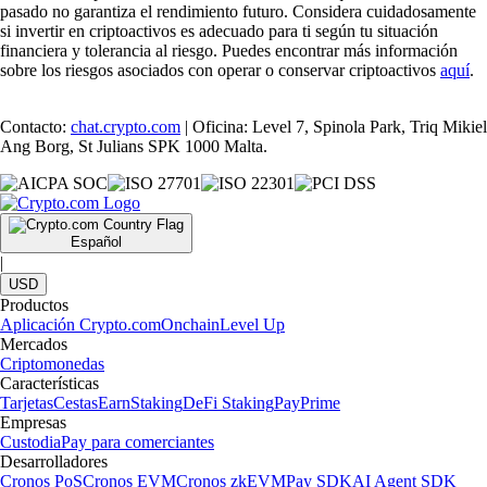
pasado no garantiza el rendimiento futuro. Considera cuidadosamente
si invertir en criptoactivos es adecuado para ti según tu situación
financiera y tolerancia al riesgo. Puedes encontrar más información
sobre los riesgos asociados con operar o conservar criptoactivos
aquí
.
Contacto:
chat.crypto.com
| Oficina: Level 7, Spinola Park, Triq Mikiel
Ang Borg, St Julians SPK 1000 Malta.
Español
|
USD
Productos
Aplicación Crypto.com
Onchain
Level Up
Mercados
Criptomonedas
Características
Tarjetas
Cestas
Earn
Staking
DeFi Staking
Pay
Prime
Empresas
Custodia
Pay para comerciantes
Desarrolladores
Cronos PoS
Cronos EVM
Cronos zkEVM
Pay SDK
AI Agent SDK