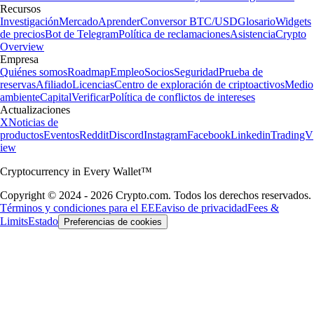
Recursos
Investigación
Mercado
Aprender
Conversor BTC/USD
Glosario
Widgets
de precios
Bot de Telegram
Política de reclamaciones
Asistencia
Crypto
Overview
Empresa
Quiénes somos
Roadmap
Empleo
Socios
Seguridad
Prueba de
reservas
Afiliado
Licencias
Centro de exploración de criptoactivos
Medio
ambiente
Capital
Verificar
Política de conflictos de intereses
Actualizaciones
X
Noticias de
productos
Eventos
Reddit
Discord
Instagram
Facebook
Linkedin
TradingV
iew
Cryptocurrency in Every Wallet™
Copyright © 2024 - 2026 Crypto.com. Todos los derechos reservados.
Términos y condiciones para el EEE
aviso de privacidad
Fees &
Limits
Estado
Preferencias de cookies