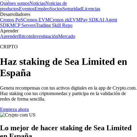
Quiénes somos
Noticias
Noticias de
productos
Eventos
Empleo
Socios
Seguridad
Licencias
Desarrolladores
Cronos PoS
Cronos EVM
Cronos zkEVM
Pay SDK
AI Agent
SDK
MCP Servers
Trading Skill Repo
Aprender
Aprender
Bitcoin
Investigación
Mercado
CRIPTO
Haz staking de Sea Limited en
España
Genera recompensas con tus activos digitales en la app de Crypto.com.
Haz staking con tus criptomonedas y participa en la validación de
redes de forma sencilla.
Empieza ahora
Lo mejor de hacer staking de Sea Limited
en España