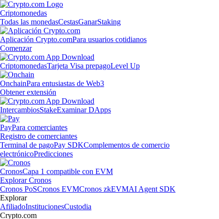
Criptomonedas
Todas las monedas
Cestas
Ganar
Staking
Aplicación Crypto.com
Para usuarios cotidianos
Comenzar
Criptomonedas
Tarjeta Visa prepago
Level Up
Onchain
Para entusiastas de Web3
Obtener extensión
Intercambios
Stake
Examinar DApps
Pay
Para comerciantes
Registro de comerciantes
Terminal de pago
Pay SDK
Complementos de comercio
electrónico
Predicciones
Cronos
Capa 1 compatible con EVM
Explorar Cronos
Cronos PoS
Cronos EVM
Cronos zkEVM
AI Agent SDK
Explorar
Afiliado
Instituciones
Custodia
Crypto.com