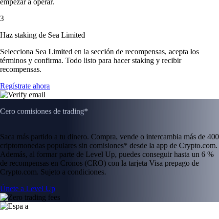
empezar a operar.
3
Haz staking de Sea Limited
Selecciona Sea Limited en la sección de recompensas, acepta los
términos y confirma. Todo listo para hacer staking y recibir
recompensas.
Regístrate ahora
Cero comisiones de trading*
Saca más partido a tu dinero. Compra, vende o intercambia más de 400
criptomonedas populares sin comisiones* desde la app de Crypto.com.
Además, al formar parte de Level Up, puedes conseguir hasta un 6 %
de recompensas en Cronos (CRO) con la tarjeta Visa prepago de
Crypto.com. Sujeto a condiciones.
Únete a Level Up