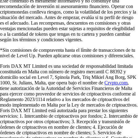
Este contenido es meramente informativo y no constituye una
recomendación de inversión ni asesoramiento financiero. Operar con
criptomonedas conlleva riesgos, como la volatilidad de los precios y la
situación del mercado. Antes de empezar, evalúa si tu perfil de riesgo
es el adecuado. Las recompensas, descuentos en comisiones y otras
ventajas mencionadas pueden estar sujetas a requisitos de elegibilidad
o a la cantidad de tokens que tengas en tu cartera y pueden cambiar
según los términos y condiciones vigentes.
*Sin comisiones de compraventa hasta el límite de transacciones de tu
nivel de Level Up. Pueden aplicarse otras comisiones y diferenciales.
Foris DAX MT Limited es una sociedad de responsabilidad limitada
constituida en Malta con número de registro mercantil C 88392 y
domicilio social en Level 7, Spinola Park, Triq Mikiel Ang Borg, SPK
1000, St. Julians, Malta, que opera bajo el nombre de
Crypto.com
,
tiene autorización de la Autoridad de Servicios Financieros de Malta
para ejercer como proveedor de servicios de criptoactivos conforme al
Reglamento 2023/1114 relativo a los mercados de criptoactivos del
modo implementado en Malta por la Ley de mercados de criptoactivos.
Foris DAX MT Limited está autorizada para prestar los siguientes
servicios: 1. Intercambio de criptoactivos por fondos; 2. Intercambio de
criptoactivos por otros criptoactivos; 3. Recepción y transmisión de
órdenes de criptoactivos en nombre de clientes; 4. Ejecución de
órdenes de criptoactivos en nombre de clientes; 5. Servicios de