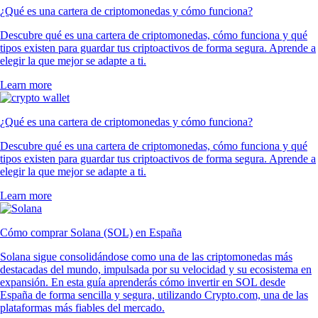
¿Qué es una cartera de criptomonedas y cómo funciona?
Descubre qué es una cartera de criptomonedas, cómo funciona y qué
tipos existen para guardar tus criptoactivos de forma segura. Aprende a
elegir la que mejor se adapte a ti.
Learn more
¿Qué es una cartera de criptomonedas y cómo funciona?
Descubre qué es una cartera de criptomonedas, cómo funciona y qué
tipos existen para guardar tus criptoactivos de forma segura. Aprende a
elegir la que mejor se adapte a ti.
Learn more
Cómo comprar Solana (SOL) en España
Solana sigue consolidándose como una de las criptomonedas más
destacadas del mundo, impulsada por su velocidad y su ecosistema en
expansión. En esta guía aprenderás cómo invertir en SOL desde
España de forma sencilla y segura, utilizando Crypto.com, una de las
plataformas más fiables del mercado.