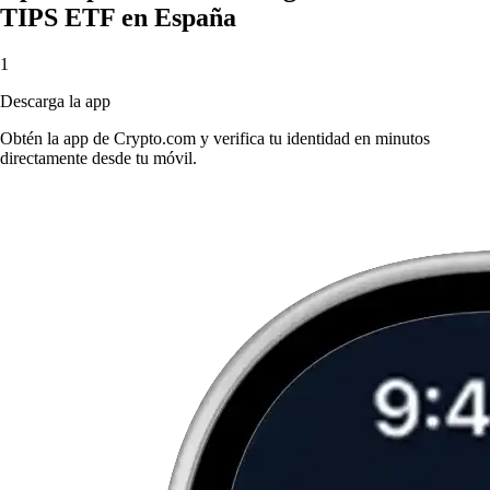
TIPS ETF en España
1
Descarga la app
Obtén la app de Crypto.com y verifica tu identidad en minutos
directamente desde tu móvil.