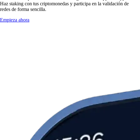
Haz staking con tus criptomonedas y participa en la validación de
redes de forma sencilla.
Empieza ahora