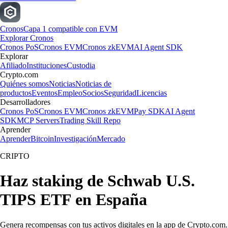
Cronos
Capa 1 compatible con EVM
Explorar Cronos
Cronos PoS
Cronos EVM
Cronos zkEVM
AI Agent SDK
Explorar
Afiliado
Instituciones
Custodia
Crypto.com
Quiénes somos
Noticias
Noticias de
productos
Eventos
Empleo
Socios
Seguridad
Licencias
Desarrolladores
Cronos PoS
Cronos EVM
Cronos zkEVM
Pay SDK
AI Agent
SDK
MCP Servers
Trading Skill Repo
Aprender
Aprender
Bitcoin
Investigación
Mercado
CRIPTO
Haz staking de Schwab U.S.
TIPS ETF en España
Genera recompensas con tus activos digitales en la app de Crypto.com.