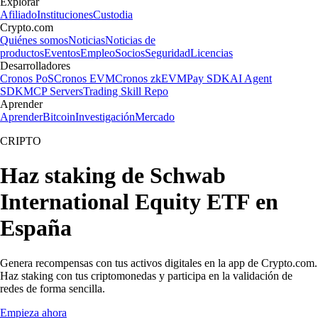
Explorar
Afiliado
Instituciones
Custodia
Crypto.com
Quiénes somos
Noticias
Noticias de
productos
Eventos
Empleo
Socios
Seguridad
Licencias
Desarrolladores
Cronos PoS
Cronos EVM
Cronos zkEVM
Pay SDK
AI Agent
SDK
MCP Servers
Trading Skill Repo
Aprender
Aprender
Bitcoin
Investigación
Mercado
CRIPTO
Haz staking de Schwab
International Equity ETF en
España
Genera recompensas con tus activos digitales en la app de Crypto.com.
Haz staking con tus criptomonedas y participa en la validación de
redes de forma sencilla.
Empieza ahora