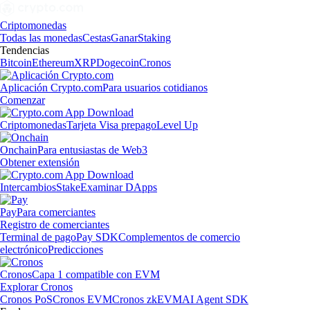
Criptomonedas
Todas las monedas
Cestas
Ganar
Staking
Tendencias
Bitcoin
Ethereum
XRP
Dogecoin
Cronos
Aplicación Crypto.com
Para usuarios cotidianos
Comenzar
Criptomonedas
Tarjeta Visa prepago
Level Up
Onchain
Para entusiastas de Web3
Obtener extensión
Intercambios
Stake
Examinar DApps
Pay
Para comerciantes
Registro de comerciantes
Terminal de pago
Pay SDK
Complementos de comercio
electrónico
Predicciones
Cronos
Capa 1 compatible con EVM
Explorar Cronos
Cronos PoS
Cronos EVM
Cronos zkEVM
AI Agent SDK