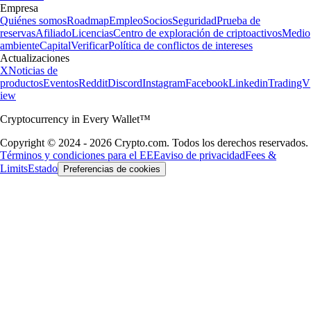
Empresa
Quiénes somos
Roadmap
Empleo
Socios
Seguridad
Prueba de
reservas
Afiliado
Licencias
Centro de exploración de criptoactivos
Medio
ambiente
Capital
Verificar
Política de conflictos de intereses
Actualizaciones
X
Noticias de
productos
Eventos
Reddit
Discord
Instagram
Facebook
Linkedin
TradingV
iew
Cryptocurrency in Every Wallet™
Copyright © 2024 - 2026 Crypto.com. Todos los derechos reservados.
Términos y condiciones para el EEE
aviso de privacidad
Fees &
Limits
Estado
Preferencias de cookies