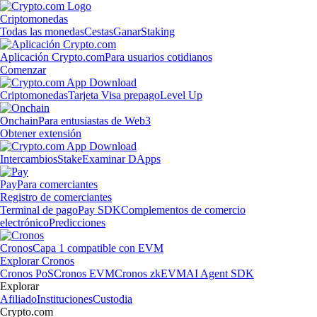
Criptomonedas
Todas las monedas
Cestas
Ganar
Staking
Aplicación Crypto.com
Para usuarios cotidianos
Comenzar
Criptomonedas
Tarjeta Visa prepago
Level Up
Onchain
Para entusiastas de Web3
Obtener extensión
Intercambios
Stake
Examinar DApps
Pay
Para comerciantes
Registro de comerciantes
Terminal de pago
Pay SDK
Complementos de comercio
electrónico
Predicciones
Cronos
Capa 1 compatible con EVM
Explorar Cronos
Cronos PoS
Cronos EVM
Cronos zkEVM
AI Agent SDK
Explorar
Afiliado
Instituciones
Custodia
Crypto.com