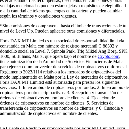
es el adecuado. Las recompensas, descuentos en comisiones y otras
ventajas mencionadas pueden estar sujetas a requisitos de elegibilidad
o a la cantidad de tokens que tengas en tu cartera y pueden cambiar
según los términos y condiciones vigentes.
*Sin comisiones de compraventa hasta el límite de transacciones de tu
nivel de Level Up. Pueden aplicarse otras comisiones y diferenciales.
Foris DAX MT Limited es una sociedad de responsabilidad limitada
constituida en Malta con número de registro mercantil C 88392 y
domicilio social en Level 7, Spinola Park, Triq Mikiel Ang Borg, SPK
1000, St. Julians, Malta, que opera bajo el nombre de
Crypto.com
,
tiene autorización de la Autoridad de Servicios Financieros de Malta
para ejercer como proveedor de servicios de criptoactivos conforme al
Reglamento 2023/1114 relativo a los mercados de criptoactivos del
modo implementado en Malta por la Ley de mercados de criptoactivos.
Foris DAX MT Limited está autorizada para prestar los siguientes
servicios: 1. Intercambio de criptoactivos por fondos; 2. Intercambio de
criptoactivos por otros criptoactivos; 3. Recepción y transmisión de
órdenes de criptoactivos en nombre de clientes; 4. Ejecución de
órdenes de criptoactivos en nombre de clientes; 5. Servicios de
transferencia de criptoactivos en nombre de clientes; y 6. Custodia y
administración de criptoactivos en nombre de clientes.
La Cuenta de Efectivo es proporcionada por Foris MT Limited. Foris