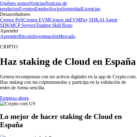
Quiénes somos
Noticias
Noticias de
productos
Eventos
Empleo
Socios
Seguridad
Licencias
Desarrolladores
Cronos PoS
Cronos EVM
Cronos zkEVM
Pay SDK
AI Agent
SDK
MCP Servers
Trading Skill Repo
Aprender
Aprender
Bitcoin
Investigación
Mercado
CRIPTO
Haz staking de Cloud en España
Genera recompensas con tus activos digitales en la app de Crypto.com.
Haz staking con tus criptomonedas y participa en la validación de
redes de forma sencilla.
Empieza ahora
Lo mejor de hacer staking de Cloud en
España