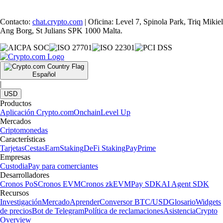
Contacto:
chat.crypto.com
| Oficina: Level 7, Spinola Park, Triq Mikiel
Ang Borg, St Julians SPK 1000 Malta.
Español
|
USD
Productos
Aplicación Crypto.com
Onchain
Level Up
Mercados
Criptomonedas
Características
Tarjetas
Cestas
Earn
Staking
DeFi Staking
Pay
Prime
Empresas
Custodia
Pay para comerciantes
Desarrolladores
Cronos PoS
Cronos EVM
Cronos zkEVM
Pay SDK
AI Agent SDK
Recursos
Investigación
Mercado
Aprender
Conversor BTC/USD
Glosario
Widgets
de precios
Bot de Telegram
Política de reclamaciones
Asistencia
Crypto
Overview