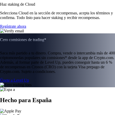
Haz staking de Cloud
Selecciona Cloud en la sección de recompensas, acepta los términos y
confirma. Todo listo para hacer staking y recibir recompensas.
Regístrate ahora
Cero comisiones de trading*
Saca más partido a tu dinero. Compra, vende o intercambia más de 400
criptomonedas populares sin comisiones* desde la app de Crypto.com.
Además, al formar parte de Level Up, puedes conseguir hasta un 6 %
de recompensas en Cronos (CRO) con la tarjeta Visa prepago de
Crypto.com. Sujeto a condiciones.
Únete a Level Up
Hecho para España