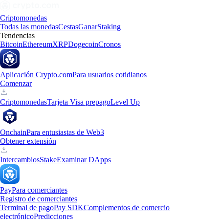
Criptomonedas
Todas las monedas
Cestas
Ganar
Staking
Tendencias
Bitcoin
Ethereum
XRP
Dogecoin
Cronos
Aplicación Crypto.com
Para usuarios cotidianos
Comenzar
Criptomonedas
Tarjeta Visa prepago
Level Up
Onchain
Para entusiastas de Web3
Obtener extensión
Intercambios
Stake
Examinar DApps
Pay
Para comerciantes
Registro de comerciantes
Terminal de pago
Pay SDK
Complementos de comercio
electrónico
Predicciones