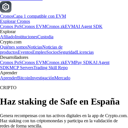
Cronos
Capa 1 compatible con EVM
Explorar Cronos
Cronos PoS
Cronos EVM
Cronos zkEVM
AI Agent SDK
Explorar
Afiliado
Instituciones
Custodia
Crypto.com
Quiénes somos
Noticias
Noticias de
productos
Eventos
Empleo
Socios
Seguridad
Licencias
Desarrolladores
Cronos PoS
Cronos EVM
Cronos zkEVM
Pay SDK
AI Agent
SDK
MCP Servers
Trading Skill Repo
Aprender
Aprender
Bitcoin
Investigación
Mercado
CRIPTO
Haz staking de Safe en España
Genera recompensas con tus activos digitales en la app de Crypto.com.
Haz staking con tus criptomonedas y participa en la validación de
redes de forma sencilla.