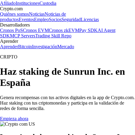
Afiliado
Instituciones
Custodia
Crypto.com
Quiénes somos
Noticias
Noticias de
productos
Eventos
Empleo
Socios
Seguridad
Licencias
Desarrolladores
Cronos PoS
Cronos EVM
Cronos zkEVM
Pay SDK
AI Agent
SDK
MCP Servers
Trading Skill Repo
Aprender
Aprender
Bitcoin
Investigación
Mercado
CRIPTO
Haz staking de Sunrun Inc. en
España
Genera recompensas con tus activos digitales en la app de Crypto.com.
Haz staking con tus criptomonedas y participa en la validación de
redes de forma sencilla.
Empieza ahora