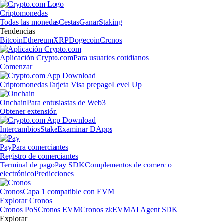
Criptomonedas
Todas las monedas
Cestas
Ganar
Staking
Tendencias
Bitcoin
Ethereum
XRP
Dogecoin
Cronos
Aplicación Crypto.com
Para usuarios cotidianos
Comenzar
Criptomonedas
Tarjeta Visa prepago
Level Up
Onchain
Para entusiastas de Web3
Obtener extensión
Intercambios
Stake
Examinar DApps
Pay
Para comerciantes
Registro de comerciantes
Terminal de pago
Pay SDK
Complementos de comercio
electrónico
Predicciones
Cronos
Capa 1 compatible con EVM
Explorar Cronos
Cronos PoS
Cronos EVM
Cronos zkEVM
AI Agent SDK
Explorar