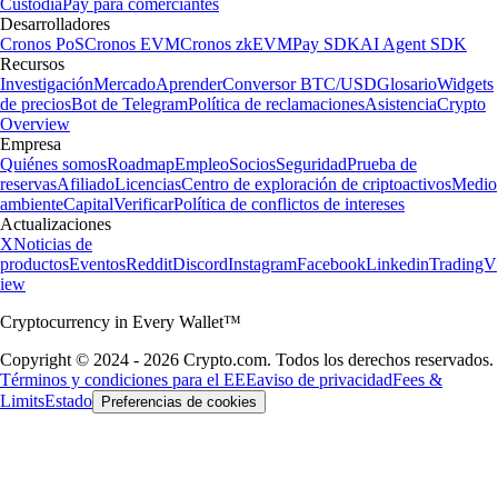
Custodia
Pay para comerciantes
Desarrolladores
Cronos PoS
Cronos EVM
Cronos zkEVM
Pay SDK
AI Agent SDK
Recursos
Investigación
Mercado
Aprender
Conversor BTC/USD
Glosario
Widgets
de precios
Bot de Telegram
Política de reclamaciones
Asistencia
Crypto
Overview
Empresa
Quiénes somos
Roadmap
Empleo
Socios
Seguridad
Prueba de
reservas
Afiliado
Licencias
Centro de exploración de criptoactivos
Medio
ambiente
Capital
Verificar
Política de conflictos de intereses
Actualizaciones
X
Noticias de
productos
Eventos
Reddit
Discord
Instagram
Facebook
Linkedin
TradingV
iew
Cryptocurrency in Every Wallet™
Copyright © 2024 - 2026 Crypto.com. Todos los derechos reservados.
Términos y condiciones para el EEE
aviso de privacidad
Fees &
Limits
Estado
Preferencias de cookies