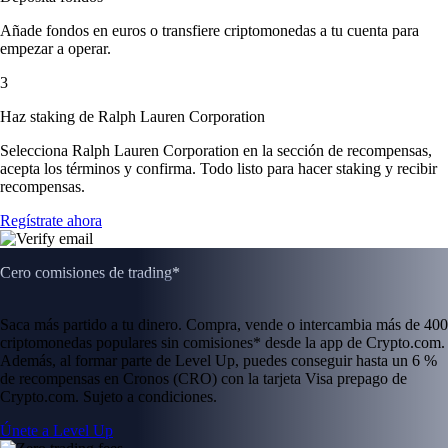
Añade fondos en euros o transfiere criptomonedas a tu cuenta para
empezar a operar.
3
Haz staking de Ralph Lauren Corporation
Selecciona Ralph Lauren Corporation en la sección de recompensas,
acepta los términos y confirma. Todo listo para hacer staking y recibir
recompensas.
Regístrate ahora
Cero comisiones de trading*
Saca más partido a tu dinero. Compra, vende o intercambia más de 400
criptomonedas populares sin comisiones* desde la app de Crypto.com.
Además, al formar parte de Level Up, puedes conseguir hasta un 6 %
de recompensas en Cronos (CRO) con la tarjeta Visa prepago de
Crypto.com. Sujeto a condiciones.
Únete a Level Up