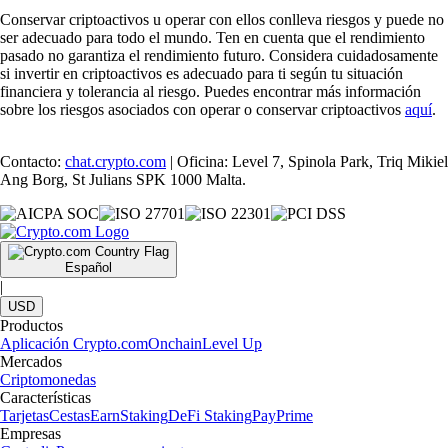
Conservar criptoactivos u operar con ellos conlleva riesgos y puede no
ser adecuado para todo el mundo. Ten en cuenta que el rendimiento
pasado no garantiza el rendimiento futuro. Considera cuidadosamente
si invertir en criptoactivos es adecuado para ti según tu situación
financiera y tolerancia al riesgo. Puedes encontrar más información
sobre los riesgos asociados con operar o conservar criptoactivos
aquí
.
Contacto:
chat.crypto.com
| Oficina: Level 7, Spinola Park, Triq Mikiel
Ang Borg, St Julians SPK 1000 Malta.
Español
|
USD
Productos
Aplicación Crypto.com
Onchain
Level Up
Mercados
Criptomonedas
Características
Tarjetas
Cestas
Earn
Staking
DeFi Staking
Pay
Prime
Empresas