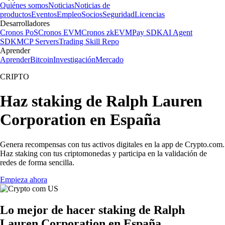
Quiénes somos
Noticias
Noticias de
productos
Eventos
Empleo
Socios
Seguridad
Licencias
Desarrolladores
Cronos PoS
Cronos EVM
Cronos zkEVM
Pay SDK
AI Agent
SDK
MCP Servers
Trading Skill Repo
Aprender
Aprender
Bitcoin
Investigación
Mercado
CRIPTO
Haz staking de Ralph Lauren
Corporation en España
Genera recompensas con tus activos digitales en la app de Crypto.com.
Haz staking con tus criptomonedas y participa en la validación de
redes de forma sencilla.
Empieza ahora
Lo mejor de hacer staking de Ralph
Lauren Corporation en España