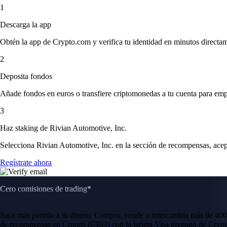
1
Descarga la app
Obtén la app de Crypto.com y verifica tu identidad en minutos directa
2
Deposita fondos
Añade fondos en euros o transfiere criptomonedas a tu cuenta para emp
3
Haz staking de Rivian Automotive, Inc.
Selecciona Rivian Automotive, Inc. en la sección de recompensas, acept
Regístrate ahora
Cero comisiones de trading*
Saca más partido a tu dinero. Compra, vende o intercambia más de 400
de recompensas en Cronos (CRO) con la tarjeta Visa prepago de Crypt