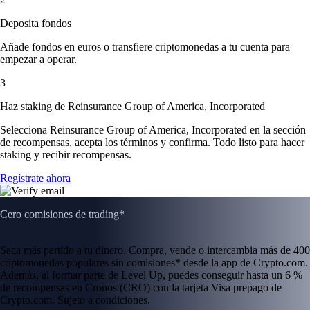
Deposita fondos
Añade fondos en euros o transfiere criptomonedas a tu cuenta para
empezar a operar.
3
Haz staking de Reinsurance Group of America, Incorporated
Selecciona Reinsurance Group of America, Incorporated en la sección
de recompensas, acepta los términos y confirma. Todo listo para hacer
staking y recibir recompensas.
Regístrate ahora
Cero comisiones de trading*
Saca más partido a tu dinero. Compra, vende o intercambia más de 400
criptomonedas populares sin comisiones* desde la app de Crypto.com.
Además, al formar parte de Level Up, puedes conseguir hasta un 6 %
de recompensas en Cronos (CRO) con la tarjeta Visa prepago de
Crypto.com. Sujeto a condiciones.