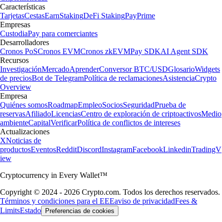
Características
Tarjetas
Cestas
Earn
Staking
DeFi Staking
Pay
Prime
Empresas
Custodia
Pay para comerciantes
Desarrolladores
Cronos PoS
Cronos EVM
Cronos zkEVM
Pay SDK
AI Agent SDK
Recursos
Investigación
Mercado
Aprender
Conversor BTC/USD
Glosario
Widgets
de precios
Bot de Telegram
Política de reclamaciones
Asistencia
Crypto
Overview
Empresa
Quiénes somos
Roadmap
Empleo
Socios
Seguridad
Prueba de
reservas
Afiliado
Licencias
Centro de exploración de criptoactivos
Medio
ambiente
Capital
Verificar
Política de conflictos de intereses
Actualizaciones
X
Noticias de
productos
Eventos
Reddit
Discord
Instagram
Facebook
Linkedin
TradingV
iew
Cryptocurrency in Every Wallet™
Copyright © 2024 - 2026 Crypto.com. Todos los derechos reservados.
Términos y condiciones para el EEE
aviso de privacidad
Fees &
Limits
Estado
Preferencias de cookies