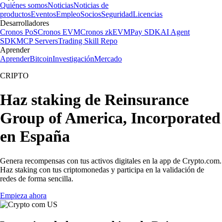
Quiénes somos
Noticias
Noticias de
productos
Eventos
Empleo
Socios
Seguridad
Licencias
Desarrolladores
Cronos PoS
Cronos EVM
Cronos zkEVM
Pay SDK
AI Agent
SDK
MCP Servers
Trading Skill Repo
Aprender
Aprender
Bitcoin
Investigación
Mercado
CRIPTO
Haz staking de Reinsurance
Group of America, Incorporated
en España
Genera recompensas con tus activos digitales en la app de Crypto.com.
Haz staking con tus criptomonedas y participa en la validación de
redes de forma sencilla.
Empieza ahora