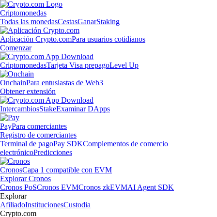
Criptomonedas
Todas las monedas
Cestas
Ganar
Staking
Aplicación Crypto.com
Para usuarios cotidianos
Comenzar
Criptomonedas
Tarjeta Visa prepago
Level Up
Onchain
Para entusiastas de Web3
Obtener extensión
Intercambios
Stake
Examinar DApps
Pay
Para comerciantes
Registro de comerciantes
Terminal de pago
Pay SDK
Complementos de comercio
electrónico
Predicciones
Cronos
Capa 1 compatible con EVM
Explorar Cronos
Cronos PoS
Cronos EVM
Cronos zkEVM
AI Agent SDK
Explorar
Afiliado
Instituciones
Custodia
Crypto.com