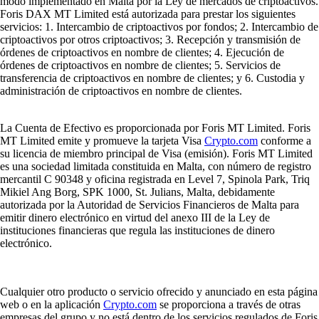
modo implementado en Malta por la Ley de mercados de criptoactivos.
Foris DAX MT Limited está autorizada para prestar los siguientes
servicios: 1. Intercambio de criptoactivos por fondos; 2. Intercambio de
criptoactivos por otros criptoactivos; 3. Recepción y transmisión de
órdenes de criptoactivos en nombre de clientes; 4. Ejecución de
órdenes de criptoactivos en nombre de clientes; 5. Servicios de
transferencia de criptoactivos en nombre de clientes; y 6. Custodia y
administración de criptoactivos en nombre de clientes.
La Cuenta de Efectivo es proporcionada por Foris MT Limited. Foris
MT Limited emite y promueve la tarjeta Visa
Crypto.com
conforme a
su licencia de miembro principal de Visa (emisión). Foris MT Limited
es una sociedad limitada constituida en Malta, con número de registro
mercantil C 90348 y oficina registrada en Level 7, Spinola Park, Triq
Mikiel Ang Borg, SPK 1000, St. Julians, Malta, debidamente
autorizada por la Autoridad de Servicios Financieros de Malta para
emitir dinero electrónico en virtud del anexo III de la Ley de
instituciones financieras que regula las instituciones de dinero
electrónico.
Cualquier otro producto o servicio ofrecido y anunciado en esta página
web o en la aplicación
Crypto.com
se proporciona a través de otras
empresas del grupo y no está dentro de los servicios regulados de Foris