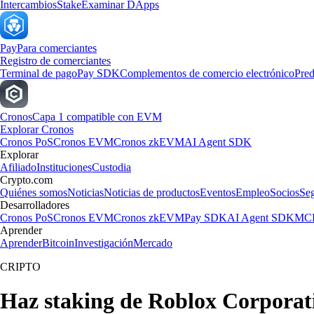
Intercambios
Stake
Examinar DApps
Pay
Para comerciantes
Registro de comerciantes
Terminal de pago
Pay SDK
Complementos de comercio electrónico
Pred
Cronos
Capa 1 compatible con EVM
Explorar Cronos
Cronos PoS
Cronos EVM
Cronos zkEVM
AI Agent SDK
Explorar
Afiliado
Instituciones
Custodia
Crypto.com
Quiénes somos
Noticias
Noticias de productos
Eventos
Empleo
Socios
Se
Desarrolladores
Cronos PoS
Cronos EVM
Cronos zkEVM
Pay SDK
AI Agent SDK
MCP
Aprender
Aprender
Bitcoin
Investigación
Mercado
CRIPTO
Haz staking de Roblox Corporat