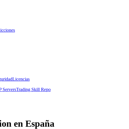
icciones
guridad
Licencias
 Servers
Trading Skill Repo
ion en España