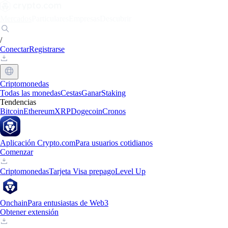
Mercados
Particulares
Empresas
Descubrir
/
Conectar
Registrarse
Criptomonedas
Todas las monedas
Cestas
Ganar
Staking
Tendencias
Bitcoin
Ethereum
XRP
Dogecoin
Cronos
Aplicación Crypto.com
Para usuarios cotidianos
Comenzar
Criptomonedas
Tarjeta Visa prepago
Level Up
Onchain
Para entusiastas de Web3
Obtener extensión