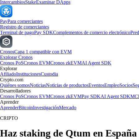
Intercambios
Stake
Examinar DApps
Pay
Para comerciantes
Registro de comerciantes
Terminal de pago
Pay SDK
Complementos de comercio electrónico
Pred
Cronos
Capa 1 compatible con EVM
Explorar Cronos
Cronos PoS
Cronos EVM
Cronos zkEVM
AI Agent SDK
Explorar
Afiliado
Instituciones
Custodia
Crypto.com
Quiénes somos
Noticias
Noticias de productos
Eventos
Empleo
Socios
Se
Desarrolladores
Cronos PoS
Cronos EVM
Cronos zkEVM
Pay SDK
AI Agent SDK
MCP
Aprender
Aprender
Bitcoin
Investigación
Mercado
CRIPTO
Haz staking de Qtum en España