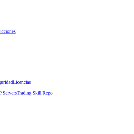
icciones
guridad
Licencias
 Servers
Trading Skill Repo