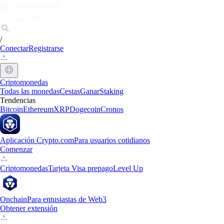
Mercados
Particulares
Empresas
Descubrir
/
Conectar
Registrarse
Criptomonedas
Todas las monedas
Cestas
Ganar
Staking
Tendencias
Bitcoin
Ethereum
XRP
Dogecoin
Cronos
Aplicación Crypto.com
Para usuarios cotidianos
Comenzar
Criptomonedas
Tarjeta Visa prepago
Level Up
Onchain
Para entusiastas de Web3
Obtener extensión