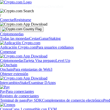
Mercados
Particulares
Empresas
Descubrir
/
Conectar
Registrarse
Criptomonedas
Todas las monedas
Cestas
Ganar
Staking
Aplicación Crypto.com
Para usuarios cotidianos
Comenzar
Criptomonedas
Tarjeta Visa prepago
Level Up
Onchain
Para entusiastas de Web3
Obtener extensión
Intercambios
Stake
Examinar DApps
Pay
Para comerciantes
Registro de comerciantes
Terminal de pago
Pay SDK
Complementos de comercio electrónico
Pred
Cronos
Capa 1 compatible con EVM