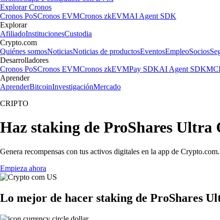
Explorar Cronos
Cronos PoS
Cronos EVM
Cronos zkEVM
AI Agent SDK
Explorar
Afiliado
Instituciones
Custodia
Crypto.com
Quiénes somos
Noticias
Noticias de productos
Eventos
Empleo
Socios
Se
Desarrolladores
Cronos PoS
Cronos EVM
Cronos zkEVM
Pay SDK
AI Agent SDK
MCP
Aprender
Aprender
Bitcoin
Investigación
Mercado
CRIPTO
Haz staking de ProShares Ultr
Genera recompensas con tus activos digitales en la app de Crypto.com. 
Empieza ahora
Lo mejor de hacer staking de ProShares U