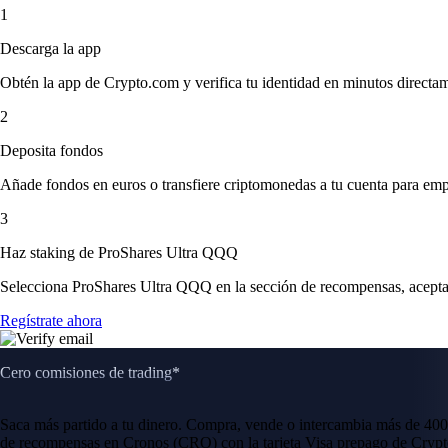
1
Descarga la app
Obtén la app de Crypto.com y verifica tu identidad en minutos directa
2
Deposita fondos
Añade fondos en euros o transfiere criptomonedas a tu cuenta para emp
3
Haz staking de ProShares Ultra QQQ
Selecciona ProShares Ultra QQQ en la sección de recompensas, acepta l
Regístrate ahora
Cero comisiones de trading*
Saca más partido a tu dinero. Compra, vende o intercambia más de 400
de recompensas en Cronos (CRO) con la tarjeta Visa prepago de Crypt