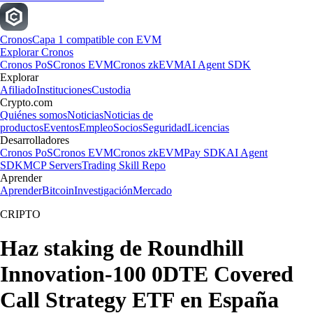
Cronos
Capa 1 compatible con EVM
Explorar Cronos
Cronos PoS
Cronos EVM
Cronos zkEVM
AI Agent SDK
Explorar
Afiliado
Instituciones
Custodia
Crypto.com
Quiénes somos
Noticias
Noticias de
productos
Eventos
Empleo
Socios
Seguridad
Licencias
Desarrolladores
Cronos PoS
Cronos EVM
Cronos zkEVM
Pay SDK
AI Agent
SDK
MCP Servers
Trading Skill Repo
Aprender
Aprender
Bitcoin
Investigación
Mercado
CRIPTO
Haz staking de Roundhill
Innovation-100 0DTE Covered
Call Strategy ETF en España