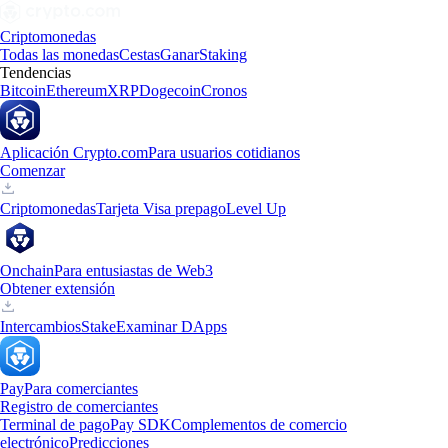
Criptomonedas
Todas las monedas
Cestas
Ganar
Staking
Tendencias
Bitcoin
Ethereum
XRP
Dogecoin
Cronos
Aplicación Crypto.com
Para usuarios cotidianos
Comenzar
Criptomonedas
Tarjeta Visa prepago
Level Up
Onchain
Para entusiastas de Web3
Obtener extensión
Intercambios
Stake
Examinar DApps
Pay
Para comerciantes
Registro de comerciantes
Terminal de pago
Pay SDK
Complementos de comercio
electrónico
Predicciones