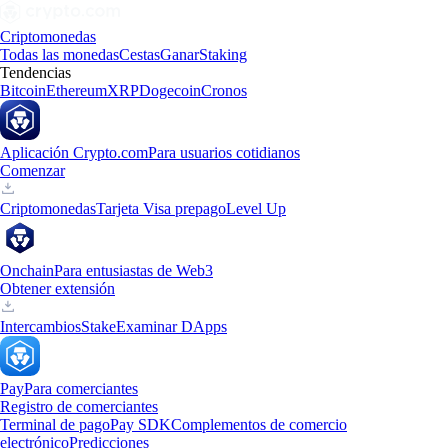
Criptomonedas
Todas las monedas
Cestas
Ganar
Staking
Tendencias
Bitcoin
Ethereum
XRP
Dogecoin
Cronos
Aplicación Crypto.com
Para usuarios cotidianos
Comenzar
Criptomonedas
Tarjeta Visa prepago
Level Up
Onchain
Para entusiastas de Web3
Obtener extensión
Intercambios
Stake
Examinar DApps
Pay
Para comerciantes
Registro de comerciantes
Terminal de pago
Pay SDK
Complementos de comercio
electrónico
Predicciones