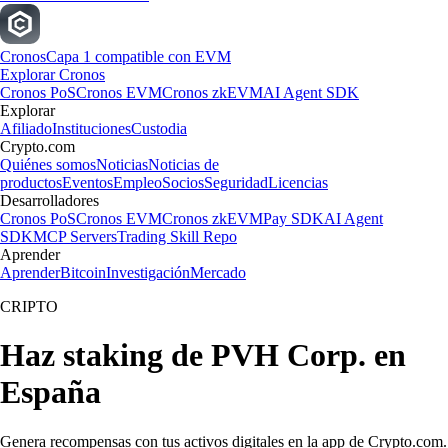
Cronos
Capa 1 compatible con EVM
Explorar Cronos
Cronos PoS
Cronos EVM
Cronos zkEVM
AI Agent SDK
Explorar
Afiliado
Instituciones
Custodia
Crypto.com
Quiénes somos
Noticias
Noticias de
productos
Eventos
Empleo
Socios
Seguridad
Licencias
Desarrolladores
Cronos PoS
Cronos EVM
Cronos zkEVM
Pay SDK
AI Agent
SDK
MCP Servers
Trading Skill Repo
Aprender
Aprender
Bitcoin
Investigación
Mercado
CRIPTO
Haz staking de PVH Corp. en
España
Genera recompensas con tus activos digitales en la app de Crypto.com.