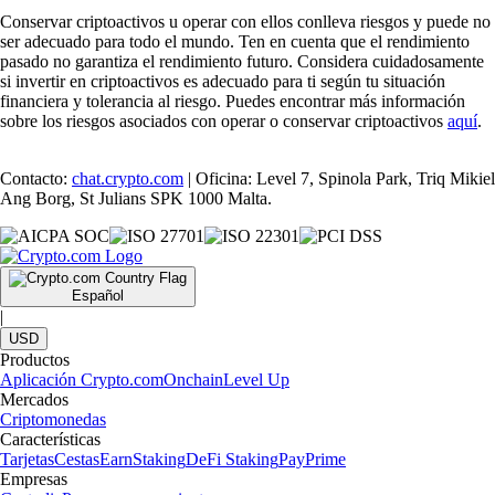
Conservar criptoactivos u operar con ellos conlleva riesgos y puede no
ser adecuado para todo el mundo. Ten en cuenta que el rendimiento
pasado no garantiza el rendimiento futuro. Considera cuidadosamente
si invertir en criptoactivos es adecuado para ti según tu situación
financiera y tolerancia al riesgo. Puedes encontrar más información
sobre los riesgos asociados con operar o conservar criptoactivos
aquí
.
Contacto:
chat.crypto.com
| Oficina: Level 7, Spinola Park, Triq Mikiel
Ang Borg, St Julians SPK 1000 Malta.
Español
|
USD
Productos
Aplicación Crypto.com
Onchain
Level Up
Mercados
Criptomonedas
Características
Tarjetas
Cestas
Earn
Staking
DeFi Staking
Pay
Prime
Empresas