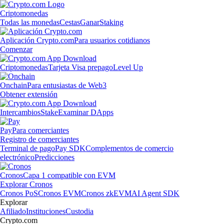
Criptomonedas
Todas las monedas
Cestas
Ganar
Staking
Aplicación Crypto.com
Para usuarios cotidianos
Comenzar
Criptomonedas
Tarjeta Visa prepago
Level Up
Onchain
Para entusiastas de Web3
Obtener extensión
Intercambios
Stake
Examinar DApps
Pay
Para comerciantes
Registro de comerciantes
Terminal de pago
Pay SDK
Complementos de comercio
electrónico
Predicciones
Cronos
Capa 1 compatible con EVM
Explorar Cronos
Cronos PoS
Cronos EVM
Cronos zkEVM
AI Agent SDK
Explorar
Afiliado
Instituciones
Custodia
Crypto.com