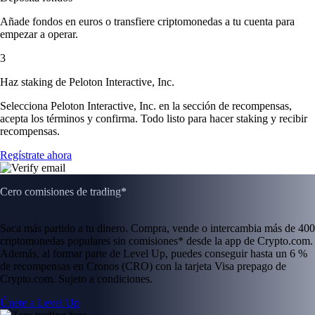
Añade fondos en euros o transfiere criptomonedas a tu cuenta para
empezar a operar.
3
Haz staking de Peloton Interactive, Inc.
Selecciona Peloton Interactive, Inc. en la sección de recompensas,
acepta los términos y confirma. Todo listo para hacer staking y recibir
recompensas.
Regístrate ahora
Cero comisiones de trading*
Saca más partido a tu dinero. Compra, vende o intercambia más de 400
criptomonedas populares sin comisiones* desde la app de Crypto.com.
Además, al formar parte de Level Up, puedes conseguir hasta un 6 %
de recompensas en Cronos (CRO) con la tarjeta Visa prepago de
Crypto.com. Sujeto a condiciones.
Únete a Level Up