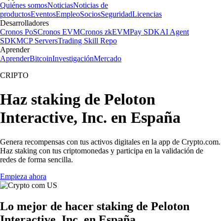
Quiénes somos
Noticias
Noticias de
productos
Eventos
Empleo
Socios
Seguridad
Licencias
Desarrolladores
Cronos PoS
Cronos EVM
Cronos zkEVM
Pay SDK
AI Agent
SDK
MCP Servers
Trading Skill Repo
Aprender
Aprender
Bitcoin
Investigación
Mercado
CRIPTO
Haz staking de Peloton
Interactive, Inc. en España
Genera recompensas con tus activos digitales en la app de Crypto.com.
Haz staking con tus criptomonedas y participa en la validación de
redes de forma sencilla.
Empieza ahora
Lo mejor de hacer staking de Peloton
Interactive, Inc. en España