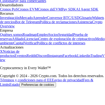
Custodia
Pay para comerciantes
Desarrolladores
Cronos PoS
Cronos EVM
Cronos zkEVM
Pay SDK
AI Agent SDK
Recursos
Investigación
Mercado
Aprender
Conversor BTC/USD
Glosario
Widgets
de precios
Bot de Telegram
Política de reclamaciones
Asistencia
Crypto
Overview
Empresa
Quiénes somos
Roadmap
Empleo
Socios
Seguridad
Prueba de
reservas
Afiliado
Licencias
Centro de exploración de criptoactivos
Medio
ambiente
Capital
Verificar
Política de conflictos de intereses
Actualizaciones
X
Noticias de
productos
Eventos
Reddit
Discord
Instagram
Facebook
Linkedin
TradingV
iew
Cryptocurrency in Every Wallet™
Copyright © 2024 - 2026 Crypto.com. Todos los derechos reservados.
Términos y condiciones para el EEE
aviso de privacidad
Fees &
Limits
Estado
Preferencias de cookies