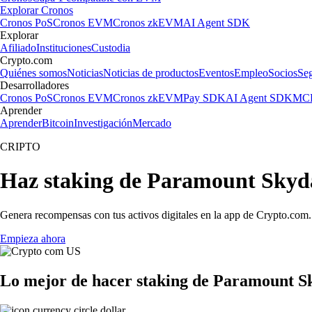
Explorar Cronos
Cronos PoS
Cronos EVM
Cronos zkEVM
AI Agent SDK
Explorar
Afiliado
Instituciones
Custodia
Crypto.com
Quiénes somos
Noticias
Noticias de productos
Eventos
Empleo
Socios
Se
Desarrolladores
Cronos PoS
Cronos EVM
Cronos zkEVM
Pay SDK
AI Agent SDK
MCP
Aprender
Aprender
Bitcoin
Investigación
Mercado
CRIPTO
Haz staking de Paramount Skyd
Genera recompensas con tus activos digitales en la app de Crypto.com. 
Empieza ahora
Lo mejor de hacer staking de Paramount S