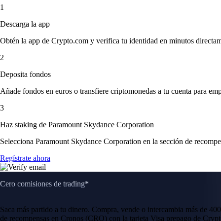
1
Descarga la app
Obtén la app de Crypto.com y verifica tu identidad en minutos directa
2
Deposita fondos
Añade fondos en euros o transfiere criptomonedas a tu cuenta para emp
3
Haz staking de Paramount Skydance Corporation
Selecciona Paramount Skydance Corporation en la sección de recompensa
Regístrate ahora
Cero comisiones de trading*
Saca más partido a tu dinero. Compra, vende o intercambia más de 400
de recompensas en Cronos (CRO) con la tarjeta Visa prepago de Crypt