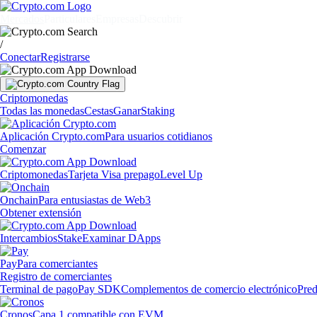
Mercados
Particulares
Empresas
Descubrir
/
Conectar
Registrarse
Criptomonedas
Todas las monedas
Cestas
Ganar
Staking
Aplicación Crypto.com
Para usuarios cotidianos
Comenzar
Criptomonedas
Tarjeta Visa prepago
Level Up
Onchain
Para entusiastas de Web3
Obtener extensión
Intercambios
Stake
Examinar DApps
Pay
Para comerciantes
Registro de comerciantes
Terminal de pago
Pay SDK
Complementos de comercio electrónico
Pred
Cronos
Capa 1 compatible con EVM