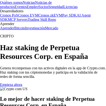
Quiénes somos
Noticias
Noticias de
productos
Eventos
Empleo
Socios
Seguridad
Licencias
Desarrolladores
Cronos PoS
Cronos EVM
Cronos zkEVM
Pay SDK
AI Agent
SDK
MCP Servers
Trading Skill Repo
Aprender
Aprender
Bitcoin
Investigación
Mercado
CRIPTO
Haz staking de Perpetua
Resources Corp. en España
Genera recompensas con tus activos digitales en la app de Crypto.com.
Haz staking con tus criptomonedas y participa en la validación de
redes de forma sencilla.
Empieza ahora
Lo mejor de hacer staking de Perpetua
Resources Corp. en España