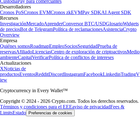
Custodia
Pay para comerciantes
Desarrolladores
Cronos PoS
Cronos EVM
Cronos zkEVM
Pay SDK
AI Agent SDK
Recursos
Investigación
Mercado
Aprender
Conversor BTC/USD
Glosario
Widgets
de precios
Bot de Telegram
Política de reclamaciones
Asistencia
Crypto
Overview
Empresa
Quiénes somos
Roadmap
Empleo
Socios
Seguridad
Prueba de
reservas
Afiliado
Licencias
Centro de exploración de criptoactivos
Medio
ambiente
Capital
Verificar
Política de conflictos de intereses
Actualizaciones
X
Noticias de
productos
Eventos
Reddit
Discord
Instagram
Facebook
Linkedin
TradingV
iew
Cryptocurrency in Every Wallet™
Copyright © 2024 - 2026 Crypto.com. Todos los derechos reservados.
Términos y condiciones para el EEE
aviso de privacidad
Fees &
Limits
Estado
Preferencias de cookies