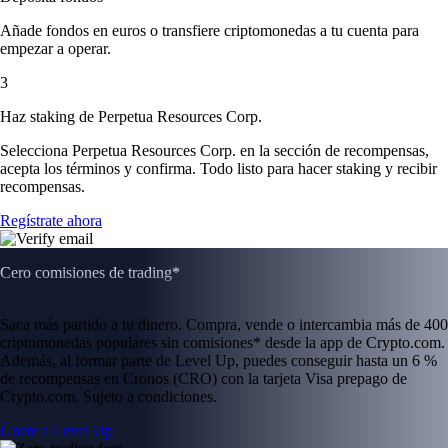
Añade fondos en euros o transfiere criptomonedas a tu cuenta para
empezar a operar.
3
Haz staking de Perpetua Resources Corp.
Selecciona Perpetua Resources Corp. en la sección de recompensas,
acepta los términos y confirma. Todo listo para hacer staking y recibir
recompensas.
Regístrate ahora
Cero comisiones de trading*
Saca más partido a tu dinero. Compra, vende o intercambia más de 400
criptomonedas populares sin comisiones* desde la app de Crypto.com.
Además, al formar parte de Level Up, puedes conseguir hasta un 6 %
de recompensas en Cronos (CRO) con la tarjeta Visa prepago de
Crypto.com. Sujeto a condiciones.
Únete a Level Up