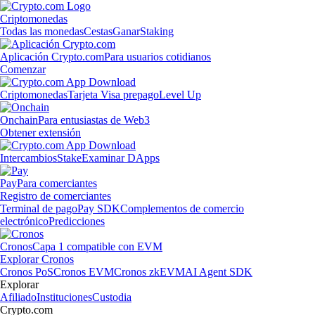
Criptomonedas
Todas las monedas
Cestas
Ganar
Staking
Aplicación Crypto.com
Para usuarios cotidianos
Comenzar
Criptomonedas
Tarjeta Visa prepago
Level Up
Onchain
Para entusiastas de Web3
Obtener extensión
Intercambios
Stake
Examinar DApps
Pay
Para comerciantes
Registro de comerciantes
Terminal de pago
Pay SDK
Complementos de comercio
electrónico
Predicciones
Cronos
Capa 1 compatible con EVM
Explorar Cronos
Cronos PoS
Cronos EVM
Cronos zkEVM
AI Agent SDK
Explorar
Afiliado
Instituciones
Custodia
Crypto.com