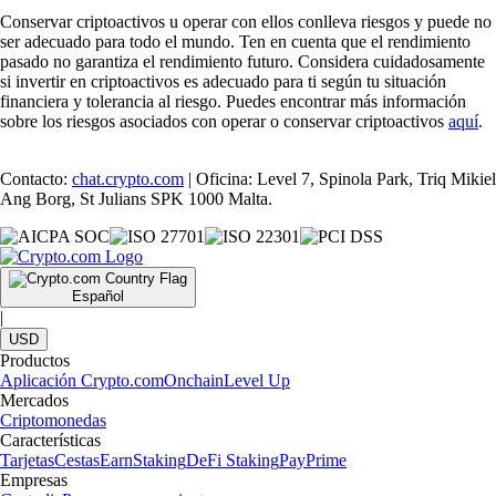
Conservar criptoactivos u operar con ellos conlleva riesgos y puede no
ser adecuado para todo el mundo. Ten en cuenta que el rendimiento
pasado no garantiza el rendimiento futuro. Considera cuidadosamente
si invertir en criptoactivos es adecuado para ti según tu situación
financiera y tolerancia al riesgo. Puedes encontrar más información
sobre los riesgos asociados con operar o conservar criptoactivos
aquí
.
Contacto:
chat.crypto.com
| Oficina: Level 7, Spinola Park, Triq Mikiel
Ang Borg, St Julians SPK 1000 Malta.
Español
|
USD
Productos
Aplicación Crypto.com
Onchain
Level Up
Mercados
Criptomonedas
Características
Tarjetas
Cestas
Earn
Staking
DeFi Staking
Pay
Prime
Empresas