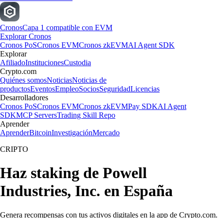
Cronos
Capa 1 compatible con EVM
Explorar Cronos
Cronos PoS
Cronos EVM
Cronos zkEVM
AI Agent SDK
Explorar
Afiliado
Instituciones
Custodia
Crypto.com
Quiénes somos
Noticias
Noticias de
productos
Eventos
Empleo
Socios
Seguridad
Licencias
Desarrolladores
Cronos PoS
Cronos EVM
Cronos zkEVM
Pay SDK
AI Agent
SDK
MCP Servers
Trading Skill Repo
Aprender
Aprender
Bitcoin
Investigación
Mercado
CRIPTO
Haz staking de Powell
Industries, Inc. en España
Genera recompensas con tus activos digitales en la app de Crypto.com.