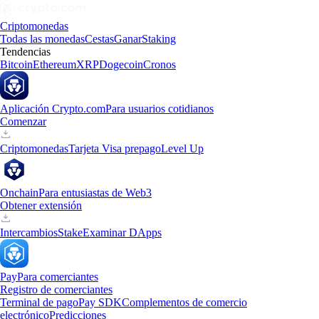
Criptomonedas
Todas las monedas
Cestas
Ganar
Staking
Tendencias
Bitcoin
Ethereum
XRP
Dogecoin
Cronos
Aplicación Crypto.com
Para usuarios cotidianos
Comenzar
Criptomonedas
Tarjeta Visa prepago
Level Up
Onchain
Para entusiastas de Web3
Obtener extensión
Intercambios
Stake
Examinar DApps
Pay
Para comerciantes
Registro de comerciantes
Terminal de pago
Pay SDK
Complementos de comercio
electrónico
Predicciones