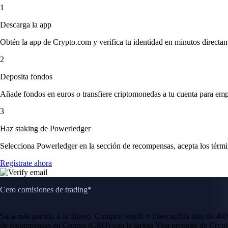
1
Descarga la app
Obtén la app de Crypto.com y verifica tu identidad en minutos directa
2
Deposita fondos
Añade fondos en euros o transfiere criptomonedas a tu cuenta para emp
3
Haz staking de Powerledger
Selecciona Powerledger en la sección de recompensas, acepta los términ
Regístrate ahora
Cero comisiones de trading*
Saca más partido a tu dinero. Compra, vende o intercambia más de 400
de recompensas en Cronos (CRO) con la tarjeta Visa prepago de Crypt