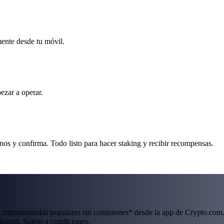
mente desde tu móvil.
ezar a operar.
os y confirma. Todo listo para hacer staking y recibir recompensas.
 criptomonedas populares sin comisiones* desde la app de Crypto.com.
o.com. Sujeto a condiciones.