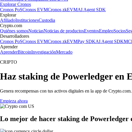
Explorar Cronos
Cronos PoS
Cronos EVM
Cronos zkEVM
AI Agent SDK
Explorar
Afiliado
Instituciones
Custodia
Crypto.com
Quiénes somos
Noticias
Noticias de productos
Eventos
Empleo
Socios
Se
Desarrolladores
Cronos PoS
Cronos EVM
Cronos zkEVM
Pay SDK
AI Agent SDK
MCP
Aprender
Aprender
Bitcoin
Investigación
Mercado
CRIPTO
Haz staking de Powerledger en 
Genera recompensas con tus activos digitales en la app de Crypto.com. 
Empieza ahora
Lo mejor de hacer staking de Powerledger