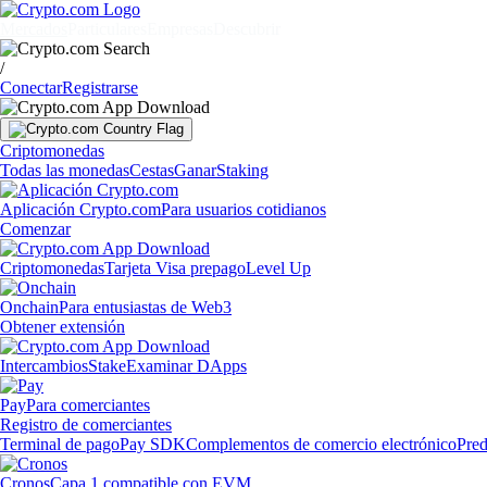
Mercados
Particulares
Empresas
Descubrir
/
Conectar
Registrarse
Criptomonedas
Todas las monedas
Cestas
Ganar
Staking
Aplicación Crypto.com
Para usuarios cotidianos
Comenzar
Criptomonedas
Tarjeta Visa prepago
Level Up
Onchain
Para entusiastas de Web3
Obtener extensión
Intercambios
Stake
Examinar DApps
Pay
Para comerciantes
Registro de comerciantes
Terminal de pago
Pay SDK
Complementos de comercio electrónico
Pred
Cronos
Capa 1 compatible con EVM