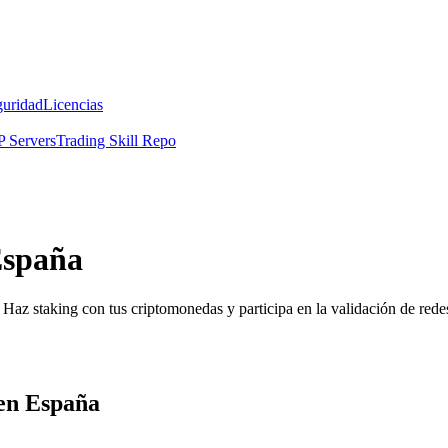
guridad
Licencias
 Servers
Trading Skill Repo
España
Haz staking con tus criptomonedas y participa en la validación de redes
 en España