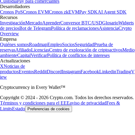
Custodia
Pay para comerciantes
Desarrolladores
Cronos PoS
Cronos EVM
Cronos zkEVM
Pay SDK
AI Agent SDK
Recursos
Investigación
Mercado
Aprender
Conversor BTC/USD
Glosario
Widgets
de precios
Bot de Telegram
Política de reclamaciones
Asistencia
Crypto
Overview
Empresa
Quiénes somos
Roadmap
Empleo
Socios
Seguridad
Prueba de
reservas
Afiliado
Licencias
Centro de exploración de criptoactivos
Medio
ambiente
Capital
Verificar
Política de conflictos de intereses
Actualizaciones
X
Noticias de
productos
Eventos
Reddit
Discord
Instagram
Facebook
Linkedin
TradingV
iew
Cryptocurrency in Every Wallet™
Copyright © 2024 - 2026 Crypto.com. Todos los derechos reservados.
Términos y condiciones para el EEE
aviso de privacidad
Fees &
Limits
Estado
Preferencias de cookies