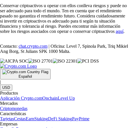
Conservar criptoactivos u operar con ellos conlleva riesgos y puede no
ser adecuado para todo el mundo. Ten en cuenta que el rendimiento
pasado no garantiza el rendimiento futuro. Considera cuidadosamente
si invertir en criptoactivos es adecuado para ti según tu situación
financiera y tolerancia al riesgo. Puedes encontrar más información
sobre los riesgos asociados con operar o conservar criptoactivos
aquí
.
Contacto:
chat.crypto.com
| Oficina: Level 7, Spinola Park, Triq Mikiel
Ang Borg, St Julians SPK 1000 Malta.
Español
|
USD
Productos
Aplicación Crypto.com
Onchain
Level Up
Mercados
Criptomonedas
Características
Tarjetas
Cestas
Earn
Staking
DeFi Staking
Pay
Prime
Empresas