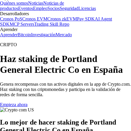
Quiénes somos
Noticias
Noticias de
productos
Eventos
Empleo
Socios
Seguridad
Licencias
Desarrolladores
Cronos PoS
Cronos EVM
Cronos zkEVM
Pay SDK
AI Agent
SDK
MCP Servers
Trading Skill Repo
Aprender
Aprender
Bitcoin
Investigación
Mercado
CRIPTO
Haz staking de Portland
General Electric Co en España
Genera recompensas con tus activos digitales en la app de Crypto.com.
Haz staking con tus criptomonedas y participa en la validación de
redes de forma sencilla.
Empieza ahora
Lo mejor de hacer staking de Portland
General Electric Co en España