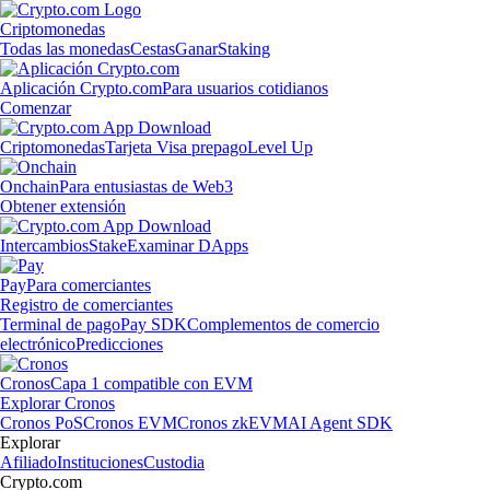
Criptomonedas
Todas las monedas
Cestas
Ganar
Staking
Aplicación Crypto.com
Para usuarios cotidianos
Comenzar
Criptomonedas
Tarjeta Visa prepago
Level Up
Onchain
Para entusiastas de Web3
Obtener extensión
Intercambios
Stake
Examinar DApps
Pay
Para comerciantes
Registro de comerciantes
Terminal de pago
Pay SDK
Complementos de comercio
electrónico
Predicciones
Cronos
Capa 1 compatible con EVM
Explorar Cronos
Cronos PoS
Cronos EVM
Cronos zkEVM
AI Agent SDK
Explorar
Afiliado
Instituciones
Custodia
Crypto.com