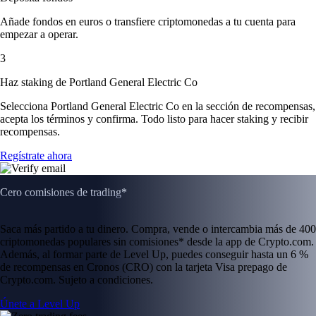
Añade fondos en euros o transfiere criptomonedas a tu cuenta para
empezar a operar.
3
Haz staking de Portland General Electric Co
Selecciona Portland General Electric Co en la sección de recompensas,
acepta los términos y confirma. Todo listo para hacer staking y recibir
recompensas.
Regístrate ahora
Cero comisiones de trading*
Saca más partido a tu dinero. Compra, vende o intercambia más de 400
criptomonedas populares sin comisiones* desde la app de Crypto.com.
Además, al formar parte de Level Up, puedes conseguir hasta un 6 %
de recompensas en Cronos (CRO) con la tarjeta Visa prepago de
Crypto.com. Sujeto a condiciones.
Únete a Level Up