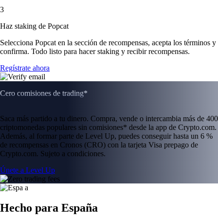
3
Haz staking de Popcat
Selecciona Popcat en la sección de recompensas, acepta los términos y
confirma. Todo listo para hacer staking y recibir recompensas.
Regístrate ahora
Cero comisiones de trading*
Saca más partido a tu dinero. Compra, vende o intercambia más de 400
criptomonedas populares sin comisiones* desde la app de Crypto.com.
Además, al formar parte de Level Up, puedes conseguir hasta un 6 %
de recompensas en Cronos (CRO) con la tarjeta Visa prepago de
Crypto.com. Sujeto a condiciones.
Únete a Level Up
Hecho para España