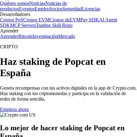
Quiénes somos
Noticias
Noticias de
productos
Eventos
Empleo
Socios
Seguridad
Licencias
Desarrolladores
Cronos PoS
Cronos EVM
Cronos zkEVM
Pay SDK
AI Agent
SDK
MCP Servers
Trading Skill Repo
Aprender
Aprender
Bitcoin
Investigación
Mercado
CRIPTO
Haz staking de Popcat en
España
Genera recompensas con tus activos digitales en la app de Crypto.com.
Haz staking con tus criptomonedas y participa en la validación de
redes de forma sencilla.
Empieza ahora
Lo mejor de hacer staking de Popcat en
España