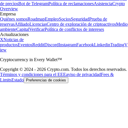
de precios
Bot de Telegram
Política de reclamaciones
Asistencia
Crypto
Overview
Empresa
Quiénes somos
Roadmap
Empleo
Socios
Seguridad
Prueba de
reservas
Afiliado
Licencias
Centro de exploración de criptoactivos
Medio
ambiente
Capital
Verificar
Política de conflictos de intereses
Actualizaciones
X
Noticias de
productos
Eventos
Reddit
Discord
Instagram
Facebook
Linkedin
TradingV
iew
Cryptocurrency in Every Wallet™
Copyright © 2024 - 2026 Crypto.com. Todos los derechos reservados.
Términos y condiciones para el EEE
aviso de privacidad
Fees &
Limits
Estado
Preferencias de cookies