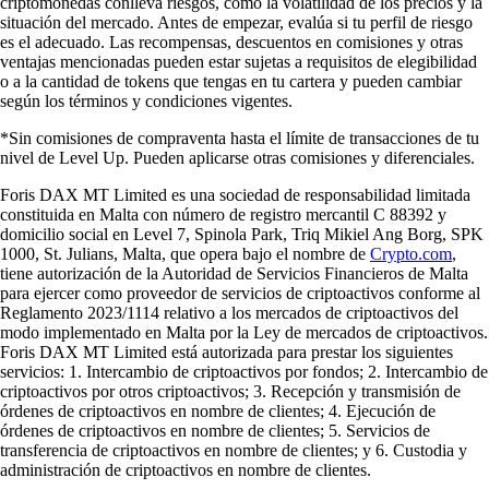
criptomonedas conlleva riesgos, como la volatilidad de los precios y la
situación del mercado. Antes de empezar, evalúa si tu perfil de riesgo
es el adecuado. Las recompensas, descuentos en comisiones y otras
ventajas mencionadas pueden estar sujetas a requisitos de elegibilidad
o a la cantidad de tokens que tengas en tu cartera y pueden cambiar
según los términos y condiciones vigentes.
*Sin comisiones de compraventa hasta el límite de transacciones de tu
nivel de Level Up. Pueden aplicarse otras comisiones y diferenciales.
Foris DAX MT Limited es una sociedad de responsabilidad limitada
constituida en Malta con número de registro mercantil C 88392 y
domicilio social en Level 7, Spinola Park, Triq Mikiel Ang Borg, SPK
1000, St. Julians, Malta, que opera bajo el nombre de
Crypto.com
,
tiene autorización de la Autoridad de Servicios Financieros de Malta
para ejercer como proveedor de servicios de criptoactivos conforme al
Reglamento 2023/1114 relativo a los mercados de criptoactivos del
modo implementado en Malta por la Ley de mercados de criptoactivos.
Foris DAX MT Limited está autorizada para prestar los siguientes
servicios: 1. Intercambio de criptoactivos por fondos; 2. Intercambio de
criptoactivos por otros criptoactivos; 3. Recepción y transmisión de
órdenes de criptoactivos en nombre de clientes; 4. Ejecución de
órdenes de criptoactivos en nombre de clientes; 5. Servicios de
transferencia de criptoactivos en nombre de clientes; y 6. Custodia y
administración de criptoactivos en nombre de clientes.