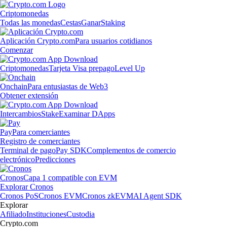
Criptomonedas
Todas las monedas
Cestas
Ganar
Staking
Aplicación Crypto.com
Para usuarios cotidianos
Comenzar
Criptomonedas
Tarjeta Visa prepago
Level Up
Onchain
Para entusiastas de Web3
Obtener extensión
Intercambios
Stake
Examinar DApps
Pay
Para comerciantes
Registro de comerciantes
Terminal de pago
Pay SDK
Complementos de comercio
electrónico
Predicciones
Cronos
Capa 1 compatible con EVM
Explorar Cronos
Cronos PoS
Cronos EVM
Cronos zkEVM
AI Agent SDK
Explorar
Afiliado
Instituciones
Custodia
Crypto.com