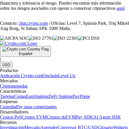
financiera y tolerancia al riesgo. Puedes encontrar más información
sobre los riesgos asociados con operar o conservar criptoactivos
aquí
.
Contacto:
chat.crypto.com
| Oficina: Level 7, Spinola Park, Triq Mikiel
Ang Borg, St Julians SPK 1000 Malta.
Español
|
USD
Productos
Aplicación Crypto.com
Onchain
Level Up
Mercados
Criptomonedas
Características
Tarjetas
Cestas
Earn
Staking
DeFi Staking
Pay
Prime
Empresas
Custodia
Pay para comerciantes
Desarrolladores
Cronos PoS
Cronos EVM
Cronos zkEVM
Pay SDK
AI Agent SDK
Recursos
Investigación
Mercado
Aprender
Conversor BTC/USD
Glosario
Widgets