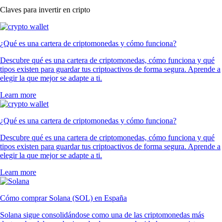
Claves para invertir en cripto
¿Qué es una cartera de criptomonedas y cómo funciona?
Descubre qué es una cartera de criptomonedas, cómo funciona y qué
tipos existen para guardar tus criptoactivos de forma segura. Aprende a
elegir la que mejor se adapte a ti.
Learn more
¿Qué es una cartera de criptomonedas y cómo funciona?
Descubre qué es una cartera de criptomonedas, cómo funciona y qué
tipos existen para guardar tus criptoactivos de forma segura. Aprende a
elegir la que mejor se adapte a ti.
Learn more
Cómo comprar Solana (SOL) en España
Solana sigue consolidándose como una de las criptomonedas más