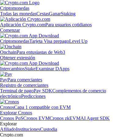
Criptomonedas
Todas las monedas
Cestas
Ganar
Staking
Aplicación Crypto.com
Para usuarios cotidianos
Comenzar
Criptomonedas
Tarjeta Visa prepago
Level Up
Onchain
Para entusiastas de Web3
Obtener extensión
Intercambios
Stake
Examinar DApps
Pay
Para comerciantes
Registro de comerciantes
Terminal de pago
Pay SDK
Complementos de comercio
electrónico
Predicciones
Cronos
Capa 1 compatible con EVM
Explorar Cronos
Cronos PoS
Cronos EVM
Cronos zkEVM
AI Agent SDK
Explorar
Afiliado
Instituciones
Custodia
Crypto.com