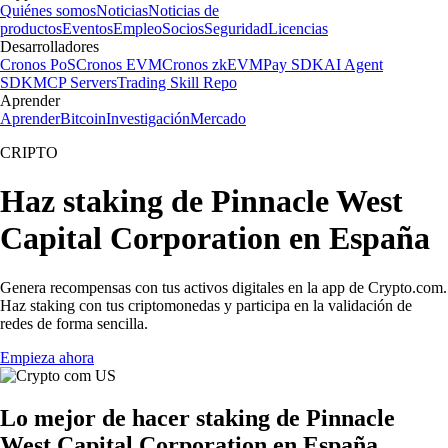
Quiénes somos
Noticias
Noticias de
productos
Eventos
Empleo
Socios
Seguridad
Licencias
Desarrolladores
Cronos PoS
Cronos EVM
Cronos zkEVM
Pay SDK
AI Agent
SDK
MCP Servers
Trading Skill Repo
Aprender
Aprender
Bitcoin
Investigación
Mercado
CRIPTO
Haz staking de Pinnacle West
Capital Corporation en España
Genera recompensas con tus activos digitales en la app de Crypto.com.
Haz staking con tus criptomonedas y participa en la validación de
redes de forma sencilla.
Empieza ahora
Lo mejor de hacer staking de Pinnacle
West Capital Corporation en España