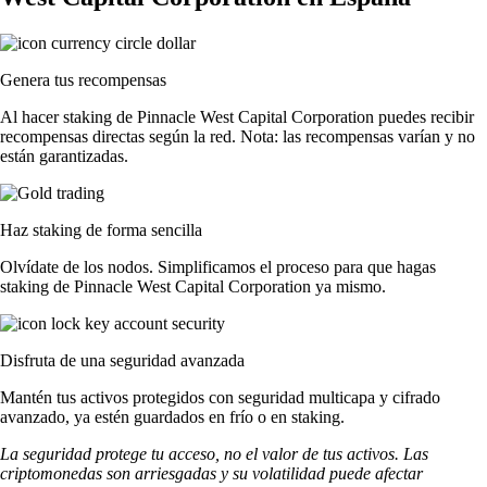
Genera tus recompensas
Al hacer staking de Pinnacle West Capital Corporation puedes recibir
recompensas directas según la red. Nota: las recompensas varían y no
están garantizadas.
Haz staking de forma sencilla
Olvídate de los nodos. Simplificamos el proceso para que hagas
staking de Pinnacle West Capital Corporation ya mismo.
Disfruta de una seguridad avanzada
Mantén tus activos protegidos con seguridad multicapa y cifrado
avanzado, ya estén guardados en frío o en staking.
La seguridad protege tu acceso, no el valor de tus activos. Las
criptomonedas son arriesgadas y su volatilidad puede afectar