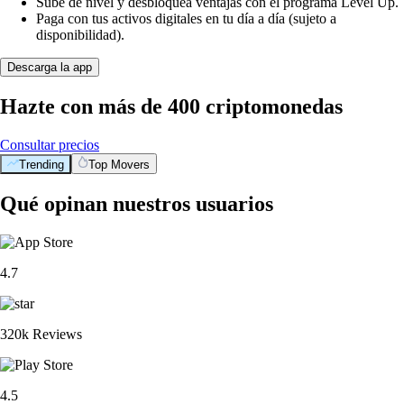
Sube de nivel y desbloquea ventajas con el programa Level Up.
Paga con tus activos digitales en tu día a día (sujeto a
disponibilidad).
Descarga la app
Hazte con más de 400 criptomonedas
Consultar precios
Trending
Top Movers
Qué opinan nuestros usuarios
4.7
320k Reviews
4.5