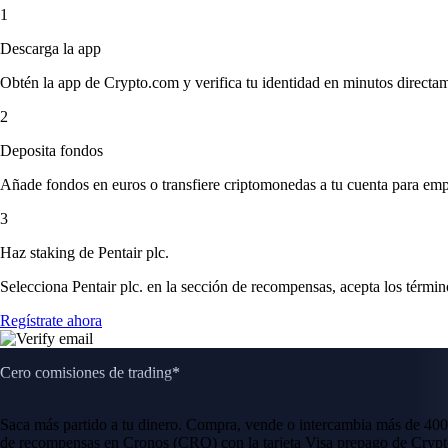
1
Descarga la app
Obtén la app de Crypto.com y verifica tu identidad en minutos directa
2
Deposita fondos
Añade fondos en euros o transfiere criptomonedas a tu cuenta para emp
3
Haz staking de Pentair plc.
Selecciona Pentair plc. en la sección de recompensas, acepta los términ
Regístrate ahora
Cero comisiones de trading*
Saca más partido a tu dinero. Compra, vende o intercambia más de 400
de recompensas en Cronos (CRO) con la tarjeta Visa prepago de Crypt