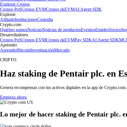
Explorar Cronos
Cronos PoS
Cronos EVM
Cronos zkEVM
AI Agent SDK
Explorar
Afiliado
Instituciones
Custodia
Crypto.com
Quiénes somos
Noticias
Noticias de productos
Eventos
Empleo
Socios
Se
Desarrolladores
Cronos PoS
Cronos EVM
Cronos zkEVM
Pay SDK
AI Agent SDK
MCP
Aprender
Aprender
Bitcoin
Investigación
Mercado
CRIPTO
Haz staking de Pentair plc. en E
Genera recompensas con tus activos digitales en la app de Crypto.com. 
Empieza ahora
Lo mejor de hacer staking de Pentair plc. 