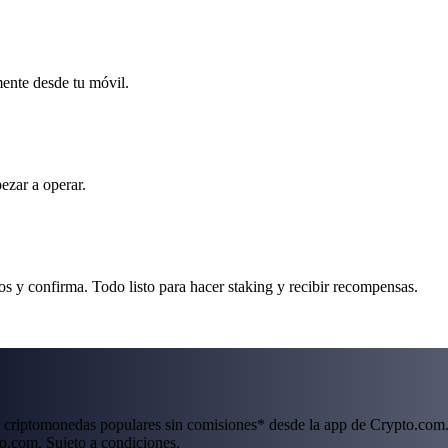
mente desde tu móvil.
ezar a operar.
os y confirma. Todo listo para hacer staking y recibir recompensas.
 criptomonedas populares sin comisiones* desde la app de Crypto.com.
o.com. Sujeto a condiciones.