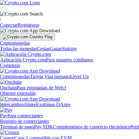
Mercados
Particulares
Empresas
Descubrir
/
Conectar
Registrarse
Criptomonedas
Todas las monedas
Cestas
Ganar
Staking
Aplicación Crypto.com
Para usuarios cotidianos
Comenzar
Criptomonedas
Tarjeta Visa prepago
Level Up
Onchain
Para entusiastas de Web3
Obtener extensión
Intercambios
Stake
Examinar DApps
Pay
Para comerciantes
Registro de comerciantes
Terminal de pago
Pay SDK
Complementos de comercio electrónico
Pred
Cronos
Capa 1 compatible con EVM