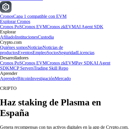
Cronos
Capa 1 compatible con EVM
Explorar Cronos
Cronos PoS
Cronos EVM
Cronos zkEVM
AI Agent SDK
Explorar
Afiliado
Instituciones
Custodia
Crypto.com
Quiénes somos
Noticias
Noticias de
productos
Eventos
Empleo
Socios
Seguridad
Licencias
Desarrolladores
Cronos PoS
Cronos EVM
Cronos zkEVM
Pay SDK
AI Agent
SDK
MCP Servers
Trading Skill Repo
Aprender
Aprender
Bitcoin
Investigación
Mercado
CRIPTO
Haz staking de Plasma en
España
Genera recompensas con tus activos digitales en la app de Crypto.com.