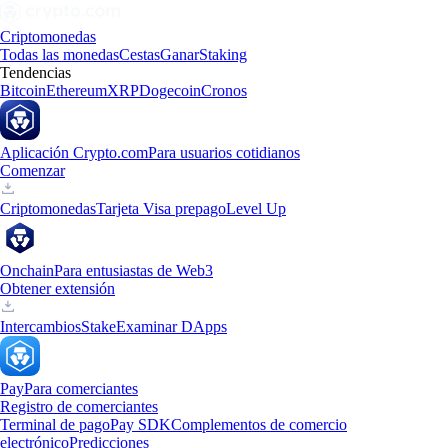
Criptomonedas
Todas las monedas
Cestas
Ganar
Staking
Tendencias
Bitcoin
Ethereum
XRP
Dogecoin
Cronos
Aplicación Crypto.com
Para usuarios cotidianos
Comenzar
Criptomonedas
Tarjeta Visa prepago
Level Up
Onchain
Para entusiastas de Web3
Obtener extensión
Intercambios
Stake
Examinar DApps
Pay
Para comerciantes
Registro de comerciantes
Terminal de pago
Pay SDK
Complementos de comercio
electrónico
Predicciones