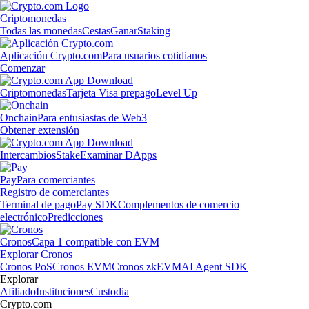
Criptomonedas
Todas las monedas
Cestas
Ganar
Staking
Aplicación Crypto.com
Para usuarios cotidianos
Comenzar
Criptomonedas
Tarjeta Visa prepago
Level Up
Onchain
Para entusiastas de Web3
Obtener extensión
Intercambios
Stake
Examinar DApps
Pay
Para comerciantes
Registro de comerciantes
Terminal de pago
Pay SDK
Complementos de comercio
electrónico
Predicciones
Cronos
Capa 1 compatible con EVM
Explorar Cronos
Cronos PoS
Cronos EVM
Cronos zkEVM
AI Agent SDK
Explorar
Afiliado
Instituciones
Custodia
Crypto.com