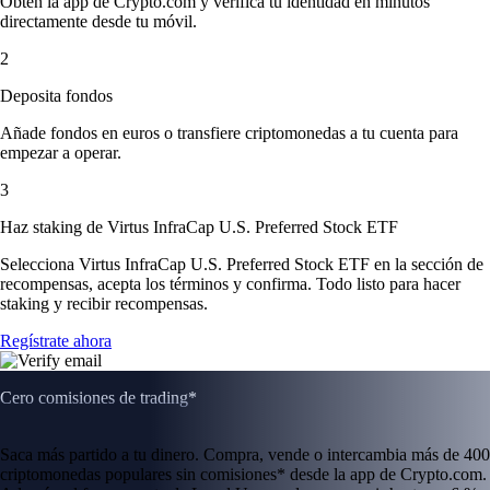
Obtén la app de Crypto.com y verifica tu identidad en minutos
directamente desde tu móvil.
2
Deposita fondos
Añade fondos en euros o transfiere criptomonedas a tu cuenta para
empezar a operar.
3
Haz staking de Virtus InfraCap U.S. Preferred Stock ETF
Selecciona Virtus InfraCap U.S. Preferred Stock ETF en la sección de
recompensas, acepta los términos y confirma. Todo listo para hacer
staking y recibir recompensas.
Regístrate ahora
Cero comisiones de trading*
Saca más partido a tu dinero. Compra, vende o intercambia más de 400
criptomonedas populares sin comisiones* desde la app de Crypto.com.