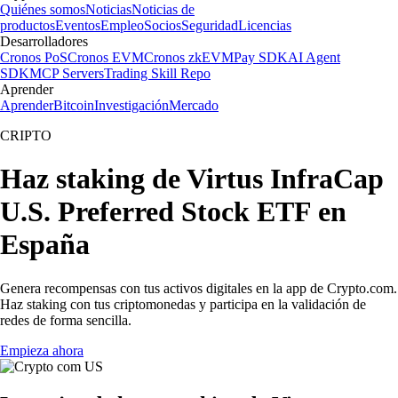
Quiénes somos
Noticias
Noticias de
productos
Eventos
Empleo
Socios
Seguridad
Licencias
Desarrolladores
Cronos PoS
Cronos EVM
Cronos zkEVM
Pay SDK
AI Agent
SDK
MCP Servers
Trading Skill Repo
Aprender
Aprender
Bitcoin
Investigación
Mercado
CRIPTO
Haz staking de Virtus InfraCap
U.S. Preferred Stock ETF en
España
Genera recompensas con tus activos digitales en la app de Crypto.com.
Haz staking con tus criptomonedas y participa en la validación de
redes de forma sencilla.
Empieza ahora