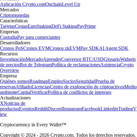
Aplicación Crypto.com
Onchain
Level Up
Mercados
Criptomonedas
Características
Tarjetas
Cestas
Earn
Staking
DeFi Staking
Pay
Prime
Empresas
Custodia
Pay para comerciantes
Desarrolladores
Cronos PoS
Cronos EVM
Cronos zkEVM
Pay SDK
AI Agent SDK
Recursos
Investigación
Mercado
Aprender
Conversor BTC/USD
Glosario
Widgets
de precios
Bot de Telegram
Política de reclamaciones
Asistencia
Crypto
Overview
Empresa
Quiénes somos
Roadmap
Empleo
Socios
Seguridad
Prueba de
reservas
Afiliado
Licencias
Centro de exploración de criptoactivos
Medio
ambiente
Capital
Verificar
Política de conflictos de intereses
Actualizaciones
X
Noticias de
productos
Eventos
Reddit
Discord
Instagram
Facebook
Linkedin
TradingV
iew
Cryptocurrency in Every Wallet™
Copyright © 2024 - 2026 Crypto.com. Todos los derechos reservados.