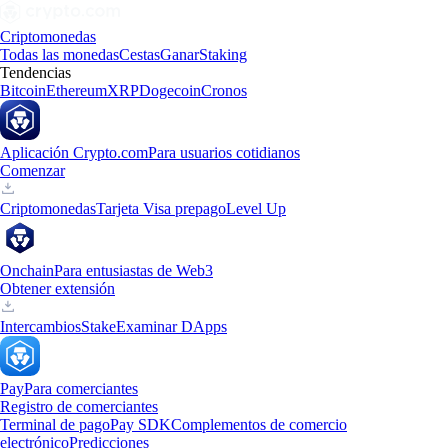
Criptomonedas
Todas las monedas
Cestas
Ganar
Staking
Tendencias
Bitcoin
Ethereum
XRP
Dogecoin
Cronos
Aplicación Crypto.com
Para usuarios cotidianos
Comenzar
Criptomonedas
Tarjeta Visa prepago
Level Up
Onchain
Para entusiastas de Web3
Obtener extensión
Intercambios
Stake
Examinar DApps
Pay
Para comerciantes
Registro de comerciantes
Terminal de pago
Pay SDK
Complementos de comercio
electrónico
Predicciones