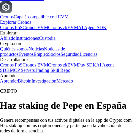
Cronos
Capa 1 compatible con EVM
Explorar Cronos
Cronos PoS
Cronos EVM
Cronos zkEVM
AI Agent SDK
Explorar
Afiliado
Instituciones
Custodia
Crypto.com
Quiénes somos
Noticias
Noticias de
productos
Eventos
Empleo
Socios
Seguridad
Licencias
Desarrolladores
Cronos PoS
Cronos EVM
Cronos zkEVM
Pay SDK
AI Agent
SDK
MCP Servers
Trading Skill Repo
Aprender
Aprender
Bitcoin
Investigación
Mercado
CRIPTO
Haz staking de Pepe en España
Genera recompensas con tus activos digitales en la app de Crypto.com.
Haz staking con tus criptomonedas y participa en la validación de
redes de forma sencilla.