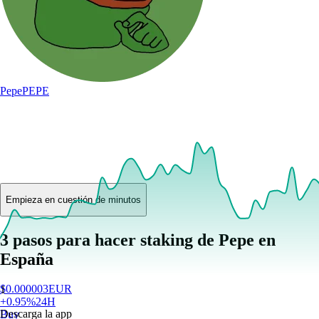
Pepe
PEPE
Empieza en cuestión de minutos
3 pasos para hacer staking de Pepe en
España
$
0.000003
EUR
1
+
0.95
%
24H
Descarga la app
Buy