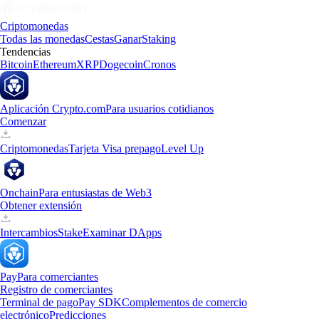
Criptomonedas
Todas las monedas
Cestas
Ganar
Staking
Tendencias
Bitcoin
Ethereum
XRP
Dogecoin
Cronos
Aplicación Crypto.com
Para usuarios cotidianos
Comenzar
Criptomonedas
Tarjeta Visa prepago
Level Up
Onchain
Para entusiastas de Web3
Obtener extensión
Intercambios
Stake
Examinar DApps
Pay
Para comerciantes
Registro de comerciantes
Terminal de pago
Pay SDK
Complementos de comercio
electrónico
Predicciones