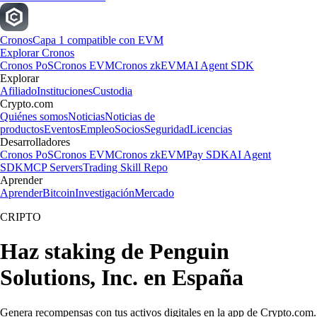
Cronos
Capa 1 compatible con EVM
Explorar Cronos
Cronos PoS
Cronos EVM
Cronos zkEVM
AI Agent SDK
Explorar
Afiliado
Instituciones
Custodia
Crypto.com
Quiénes somos
Noticias
Noticias de
productos
Eventos
Empleo
Socios
Seguridad
Licencias
Desarrolladores
Cronos PoS
Cronos EVM
Cronos zkEVM
Pay SDK
AI Agent
SDK
MCP Servers
Trading Skill Repo
Aprender
Aprender
Bitcoin
Investigación
Mercado
CRIPTO
Haz staking de Penguin
Solutions, Inc. en España
Genera recompensas con tus activos digitales en la app de Crypto.com.