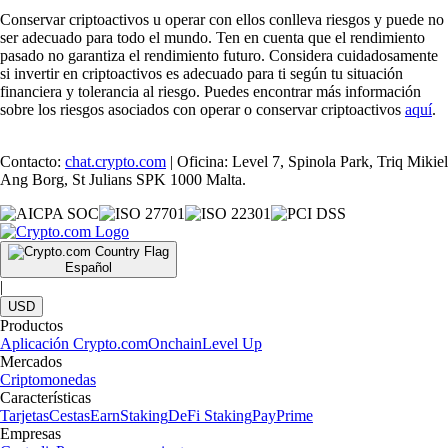
Conservar criptoactivos u operar con ellos conlleva riesgos y puede no
ser adecuado para todo el mundo. Ten en cuenta que el rendimiento
pasado no garantiza el rendimiento futuro. Considera cuidadosamente
si invertir en criptoactivos es adecuado para ti según tu situación
financiera y tolerancia al riesgo. Puedes encontrar más información
sobre los riesgos asociados con operar o conservar criptoactivos
aquí
.
Contacto:
chat.crypto.com
| Oficina: Level 7, Spinola Park, Triq Mikiel
Ang Borg, St Julians SPK 1000 Malta.
Español
|
USD
Productos
Aplicación Crypto.com
Onchain
Level Up
Mercados
Criptomonedas
Características
Tarjetas
Cestas
Earn
Staking
DeFi Staking
Pay
Prime
Empresas