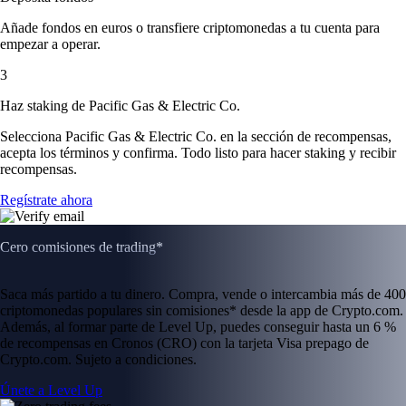
Añade fondos en euros o transfiere criptomonedas a tu cuenta para
empezar a operar.
3
Haz staking de Pacific Gas & Electric Co.
Selecciona Pacific Gas & Electric Co. en la sección de recompensas,
acepta los términos y confirma. Todo listo para hacer staking y recibir
recompensas.
Regístrate ahora
Cero comisiones de trading*
Saca más partido a tu dinero. Compra, vende o intercambia más de 400
criptomonedas populares sin comisiones* desde la app de Crypto.com.
Además, al formar parte de Level Up, puedes conseguir hasta un 6 %
de recompensas en Cronos (CRO) con la tarjeta Visa prepago de
Crypto.com. Sujeto a condiciones.
Únete a Level Up