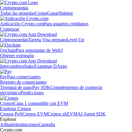
Criptomonedas
Todas las monedas
Cestas
Ganar
Staking
Aplicación Crypto.com
Para usuarios cotidianos
Comenzar
Criptomonedas
Tarjeta Visa prepago
Level Up
Onchain
Para entusiastas de Web3
Obtener extensión
Intercambios
Stake
Examinar DApps
Pay
Para comerciantes
Registro de comerciantes
Terminal de pago
Pay SDK
Complementos de comercio
electrónico
Predicciones
Cronos
Capa 1 compatible con EVM
Explorar Cronos
Cronos PoS
Cronos EVM
Cronos zkEVM
AI Agent SDK
Explorar
Afiliado
Instituciones
Custodia
Crypto.com