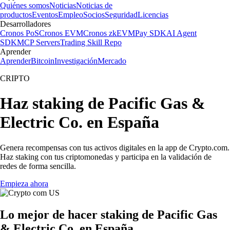
Quiénes somos
Noticias
Noticias de
productos
Eventos
Empleo
Socios
Seguridad
Licencias
Desarrolladores
Cronos PoS
Cronos EVM
Cronos zkEVM
Pay SDK
AI Agent
SDK
MCP Servers
Trading Skill Repo
Aprender
Aprender
Bitcoin
Investigación
Mercado
CRIPTO
Haz staking de Pacific Gas &
Electric Co. en España
Genera recompensas con tus activos digitales en la app de Crypto.com.
Haz staking con tus criptomonedas y participa en la validación de
redes de forma sencilla.
Empieza ahora
Lo mejor de hacer staking de Pacific Gas
& Electric Co. en España