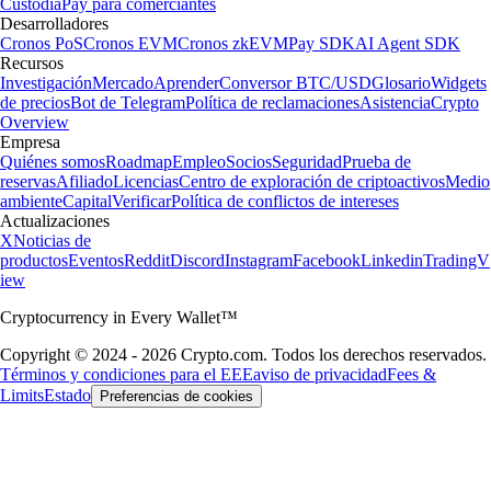
Custodia
Pay para comerciantes
Desarrolladores
Cronos PoS
Cronos EVM
Cronos zkEVM
Pay SDK
AI Agent SDK
Recursos
Investigación
Mercado
Aprender
Conversor BTC/USD
Glosario
Widgets
de precios
Bot de Telegram
Política de reclamaciones
Asistencia
Crypto
Overview
Empresa
Quiénes somos
Roadmap
Empleo
Socios
Seguridad
Prueba de
reservas
Afiliado
Licencias
Centro de exploración de criptoactivos
Medio
ambiente
Capital
Verificar
Política de conflictos de intereses
Actualizaciones
X
Noticias de
productos
Eventos
Reddit
Discord
Instagram
Facebook
Linkedin
TradingV
iew
Cryptocurrency in Every Wallet™
Copyright © 2024 - 2026 Crypto.com. Todos los derechos reservados.
Términos y condiciones para el EEE
aviso de privacidad
Fees &
Limits
Estado
Preferencias de cookies