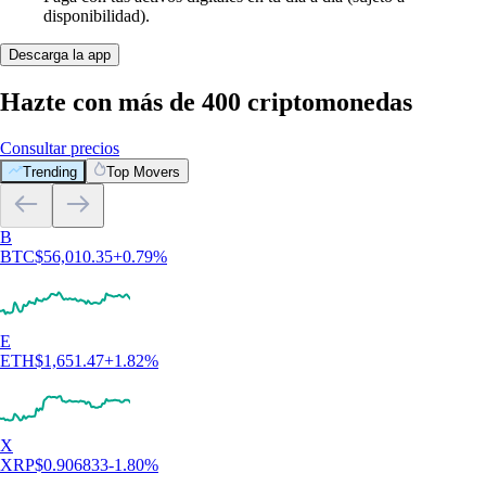
disponibilidad).
Descarga la app
Hazte con más de 400 criptomonedas
Consultar precios
Trending
Top Movers
B
BTC
$
56,010.35
+
0.79
%
E
ETH
$
1,651.47
+
1.82
%
X
XRP
$
0.906833
-1.80
%