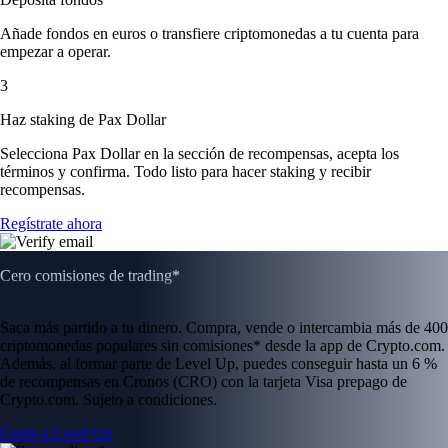
Añade fondos en euros o transfiere criptomonedas a tu cuenta para
empezar a operar.
3
Haz staking de Pax Dollar
Selecciona Pax Dollar en la sección de recompensas, acepta los
términos y confirma. Todo listo para hacer staking y recibir
recompensas.
Regístrate ahora
Cero comisiones de trading*
Saca más partido a tu dinero. Compra, vende o intercambia más de 400
criptomonedas populares sin comisiones* desde la app de Crypto.com.
Además, al formar parte de Level Up, puedes conseguir hasta un 6 %
de recompensas en Cronos (CRO) con la tarjeta Visa prepago de
Crypto.com. Sujeto a condiciones.
Únete a Level Up