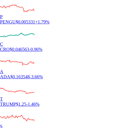
P
PENGU
$
0.005331
+
1.79
%
C
CRO
$
0.046563
-0.96
%
A
ADA
$
0.163548
-3.66
%
T
TRUMP
$
1.25
-1.46
%
S