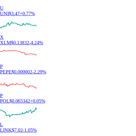
U
UNI
$
3.47
+
0.77
%
X
XLM
$
0.13832
-4.24
%
P
PEPE
$
0.000002
-2.29
%
P
POL
$
0.065342
+
0.05
%
L
LINK
$
7.02
-1.05
%