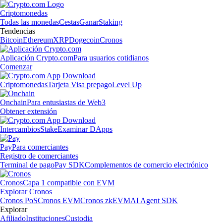
Criptomonedas
Todas las monedas
Cestas
Ganar
Staking
Tendencias
Bitcoin
Ethereum
XRP
Dogecoin
Cronos
Aplicación Crypto.com
Para usuarios cotidianos
Comenzar
Criptomonedas
Tarjeta Visa prepago
Level Up
Onchain
Para entusiastas de Web3
Obtener extensión
Intercambios
Stake
Examinar DApps
Pay
Para comerciantes
Registro de comerciantes
Terminal de pago
Pay SDK
Complementos de comercio electrónico
Cronos
Capa 1 compatible con EVM
Explorar Cronos
Cronos PoS
Cronos EVM
Cronos zkEVM
AI Agent SDK
Explorar
Afiliado
Instituciones
Custodia