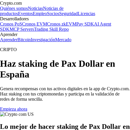
Crypto.com
Quiénes somos
Noticias
Noticias de
productos
Eventos
Empleo
Socios
Seguridad
Licencias
Desarrolladores
Cronos PoS
Cronos EVM
Cronos zkEVM
Pay SDK
AI Agent
SDK
MCP Servers
Trading Skill Repo
Aprender
Aprender
Bitcoin
Investigación
Mercado
CRIPTO
Haz staking de Pax Dollar en
España
Genera recompensas con tus activos digitales en la app de Crypto.com.
Haz staking con tus criptomonedas y participa en la validación de
redes de forma sencilla.
Empieza ahora
Lo mejor de hacer staking de Pax Dollar en