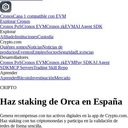
Cronos
Capa 1 compatible con EVM
Explorar Cronos
Cronos PoS
Cronos EVM
Cronos zkEVM
AI Agent SDK
Explorar
Afiliado
Instituciones
Custodia
Crypto.com
Quiénes somos
Noticias
Noticias de
productos
Eventos
Empleo
Socios
Seguridad
Licencias
Desarrolladores
Cronos PoS
Cronos EVM
Cronos zkEVM
Pay SDK
AI Agent
SDK
MCP Servers
Trading Skill Repo
Aprender
Aprender
Bitcoin
Investigación
Mercado
CRIPTO
Haz staking de Orca en España
Genera recompensas con tus activos digitales en la app de Crypto.com.
Haz staking con tus criptomonedas y participa en la validación de
redes de forma sencilla.