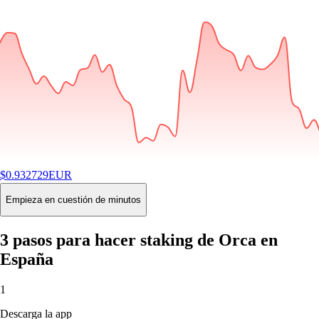
$
0.932729
EUR
-0.82
%
24H
Buy
Empieza en cuestión de minutos
3 pasos para hacer staking de Orca en
España
1
Descarga la app