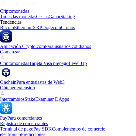
Criptomonedas
Todas las monedas
Cestas
Ganar
Staking
Tendencias
Bitcoin
Ethereum
XRP
Dogecoin
Cronos
Aplicación Crypto.com
Para usuarios cotidianos
Comenzar
Criptomonedas
Tarjeta Visa prepago
Level Up
Onchain
Para entusiastas de Web3
Obtener extensión
Intercambios
Stake
Examinar DApps
Pay
Para comerciantes
Registro de comerciantes
Terminal de pago
Pay SDK
Complementos de comercio
electrónico
Predicciones