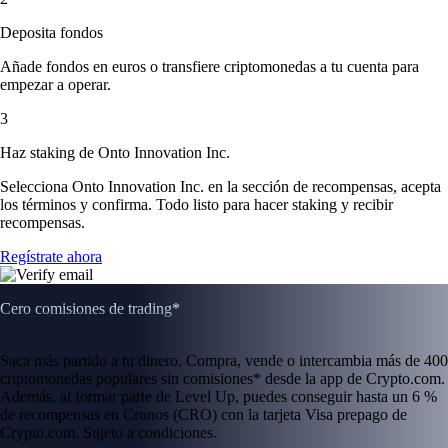
Deposita fondos
Añade fondos en euros o transfiere criptomonedas a tu cuenta para
empezar a operar.
3
Haz staking de Onto Innovation Inc.
Selecciona Onto Innovation Inc. en la sección de recompensas, acepta
los términos y confirma. Todo listo para hacer staking y recibir
recompensas.
Regístrate ahora
Cero comisiones de trading*
Saca más partido a tu dinero. Compra, vende o intercambia más de 400
criptomonedas populares sin comisiones* desde la app de Crypto.com.
Además, al formar parte de Level Up, puedes conseguir hasta un 6 %
de recompensas en Cronos (CRO) con la tarjeta Visa prepago de
Crypto.com. Sujeto a condiciones.