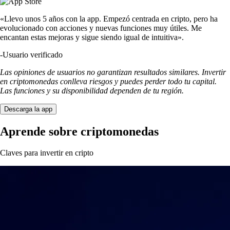
«Llevo unos 5 años con la app. Empezó centrada en cripto, pero ha
evolucionado con acciones y nuevas funciones muy útiles. Me
encantan estas mejoras y sigue siendo igual de intuitiva».
-
Usuario verificado
Las opiniones de usuarios no garantizan resultados similares. Invertir
en criptomonedas conlleva riesgos y puedes perder todo tu capital.
Las funciones y su disponibilidad dependen de tu región.
Descarga la app
Aprende sobre criptomonedas
Claves para invertir en cripto