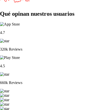
Qué opinan nuestros usuarios
4.7
320k Reviews
4.5
660k Reviews