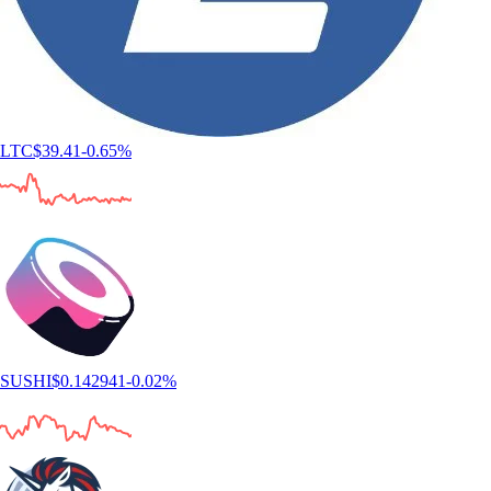
LTC
$
39.41
-0.65
%
SUSHI
$
0.142941
-0.02
%