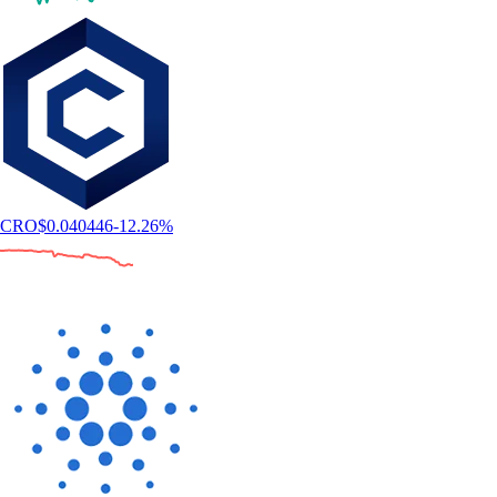
CRO
$
0.040446
-12.26
%