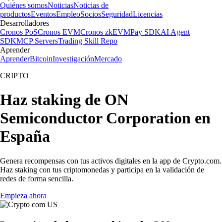
Quiénes somos
Noticias
Noticias de
productos
Eventos
Empleo
Socios
Seguridad
Licencias
Desarrolladores
Cronos PoS
Cronos EVM
Cronos zkEVM
Pay SDK
AI Agent
SDK
MCP Servers
Trading Skill Repo
Aprender
Aprender
Bitcoin
Investigación
Mercado
CRIPTO
Haz staking de ON
Semiconductor Corporation en
España
Genera recompensas con tus activos digitales en la app de Crypto.com.
Haz staking con tus criptomonedas y participa en la validación de
redes de forma sencilla.
Empieza ahora