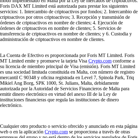
modo implementado en Malta por la Ley de mercados de criptoactivos.
Foris DAX MT Limited está autorizada para prestar los siguientes
servicios: 1. Intercambio de criptoactivos por fondos; 2. Intercambio de
criptoactivos por otros criptoactivos; 3. Recepción y transmisión de
órdenes de criptoactivos en nombre de clientes; 4. Ejecución de
órdenes de criptoactivos en nombre de clientes; 5. Servicios de
transferencia de criptoactivos en nombre de clientes; y 6. Custodia y
administración de criptoactivos en nombre de clientes.
La Cuenta de Efectivo es proporcionada por Foris MT Limited. Foris
MT Limited emite y promueve la tarjeta Visa
Crypto.com
conforme a
su licencia de miembro principal de Visa (emisión). Foris MT Limited
es una sociedad limitada constituida en Malta, con número de registro
mercantil C 90348 y oficina registrada en Level 7, Spinola Park, Triq
Mikiel Ang Borg, SPK 1000, St. Julians, Malta, debidamente
autorizada por la Autoridad de Servicios Financieros de Malta para
emitir dinero electrónico en virtud del anexo III de la Ley de
instituciones financieras que regula las instituciones de dinero
electrónico.
Cualquier otro producto o servicio ofrecido y anunciado en esta página
web o en la aplicación
Crypto.com
se proporciona a través de otras
empresas del grupo y no está dentro de los servicios regulados de Foris