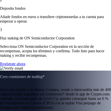
Deposita fondos
Añade fondos en euros o transfiere criptomonedas a tu cuenta para
empezar a operar.
3
Haz staking de ON Semiconductor Corporation
Selecciona ON Semiconductor Corporation en la sección de
recompensas, acepta los términos y confirma. Todo listo para hacer
staking y recibir recompensas.
Regístrate ahora
Cero comisiones de trading*
Saca más partido a tu dinero. Compra, vende o intercambia más de 400
criptomonedas populares sin comisiones* desde la app de Crypto.com.
Además, al formar parte de Level Up, puedes conseguir hasta un 6 %
de recompensas en Cronos (CRO) con la tarjeta Visa prepago de
Crypto.com. Sujeto a condiciones.