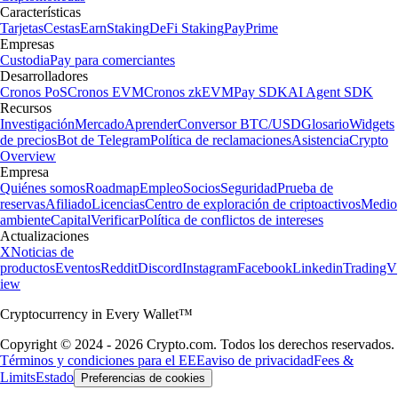
Características
Tarjetas
Cestas
Earn
Staking
DeFi Staking
Pay
Prime
Empresas
Custodia
Pay para comerciantes
Desarrolladores
Cronos PoS
Cronos EVM
Cronos zkEVM
Pay SDK
AI Agent SDK
Recursos
Investigación
Mercado
Aprender
Conversor BTC/USD
Glosario
Widgets
de precios
Bot de Telegram
Política de reclamaciones
Asistencia
Crypto
Overview
Empresa
Quiénes somos
Roadmap
Empleo
Socios
Seguridad
Prueba de
reservas
Afiliado
Licencias
Centro de exploración de criptoactivos
Medio
ambiente
Capital
Verificar
Política de conflictos de intereses
Actualizaciones
X
Noticias de
productos
Eventos
Reddit
Discord
Instagram
Facebook
Linkedin
TradingV
iew
Cryptocurrency in Every Wallet™
Copyright © 2024 - 2026 Crypto.com. Todos los derechos reservados.
Términos y condiciones para el EEE
aviso de privacidad
Fees &
Limits
Estado
Preferencias de cookies