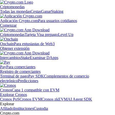
Criptomonedas
Todas las monedas
Cestas
Ganar
Staking
Aplicación Crypto.com
Para usuarios cotidianos
Comenzar
Criptomonedas
Tarjeta Visa prepago
Level Up
Onchain
Para entusiastas de Web3
Obtener extensión
Intercambios
Stake
Examinar DApps
Pay
Para comerciantes
Registro de comerciantes
Terminal de pago
Pay SDK
Complementos de comercio
electrónico
Predicciones
Cronos
Capa 1 compatible con EVM
Explorar Cronos
Cronos PoS
Cronos EVM
Cronos zkEVM
AI Agent SDK
Explorar
Afiliado
Instituciones
Custodia
Crypto.com