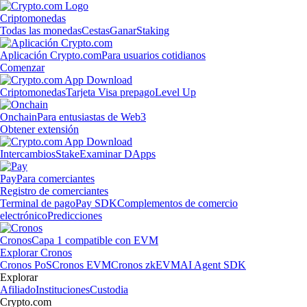
Criptomonedas
Todas las monedas
Cestas
Ganar
Staking
Aplicación Crypto.com
Para usuarios cotidianos
Comenzar
Criptomonedas
Tarjeta Visa prepago
Level Up
Onchain
Para entusiastas de Web3
Obtener extensión
Intercambios
Stake
Examinar DApps
Pay
Para comerciantes
Registro de comerciantes
Terminal de pago
Pay SDK
Complementos de comercio
electrónico
Predicciones
Cronos
Capa 1 compatible con EVM
Explorar Cronos
Cronos PoS
Cronos EVM
Cronos zkEVM
AI Agent SDK
Explorar
Afiliado
Instituciones
Custodia
Crypto.com