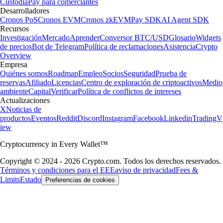
Custodia
Pay para comerciantes
Desarrolladores
Cronos PoS
Cronos EVM
Cronos zkEVM
Pay SDK
AI Agent SDK
Recursos
Investigación
Mercado
Aprender
Conversor BTC/USD
Glosario
Widgets
de precios
Bot de Telegram
Política de reclamaciones
Asistencia
Crypto
Overview
Empresa
Quiénes somos
Roadmap
Empleo
Socios
Seguridad
Prueba de
reservas
Afiliado
Licencias
Centro de exploración de criptoactivos
Medio
ambiente
Capital
Verificar
Política de conflictos de intereses
Actualizaciones
X
Noticias de
productos
Eventos
Reddit
Discord
Instagram
Facebook
Linkedin
TradingV
iew
Cryptocurrency in Every Wallet™
Copyright © 2024 - 2026 Crypto.com. Todos los derechos reservados.
Términos y condiciones para el EEE
aviso de privacidad
Fees &
Limits
Estado
Preferencias de cookies