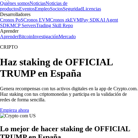
Quiénes somos
Noticias
Noticias de
productos
Eventos
Empleo
Socios
Seguridad
Licencias
Desarrolladores
Cronos PoS
Cronos EVM
Cronos zkEVM
Pay SDK
AI Agent
SDK
MCP Servers
Trading Skill Repo
Aprender
Aprender
Bitcoin
Investigación
Mercado
CRIPTO
Haz staking de OFFICIAL
TRUMP en España
Genera recompensas con tus activos digitales en la app de Crypto.com.
Haz staking con tus criptomonedas y participa en la validación de
redes de forma sencilla.
Empieza ahora
Lo mejor de hacer staking de OFFICIAL
TRUMP en España