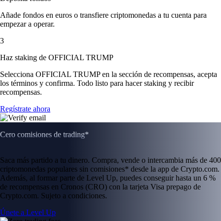
Añade fondos en euros o transfiere criptomonedas a tu cuenta para
empezar a operar.
3
Haz staking de OFFICIAL TRUMP
Selecciona OFFICIAL TRUMP en la sección de recompensas, acepta
los términos y confirma. Todo listo para hacer staking y recibir
recompensas.
Regístrate ahora
Cero comisiones de trading*
Saca más partido a tu dinero. Compra, vende o intercambia más de 400
criptomonedas populares sin comisiones* desde la app de Crypto.com.
Además, al formar parte de Level Up, puedes conseguir hasta un 6 %
de recompensas en Cronos (CRO) con la tarjeta Visa prepago de
Crypto.com. Sujeto a condiciones.
Únete a Level Up