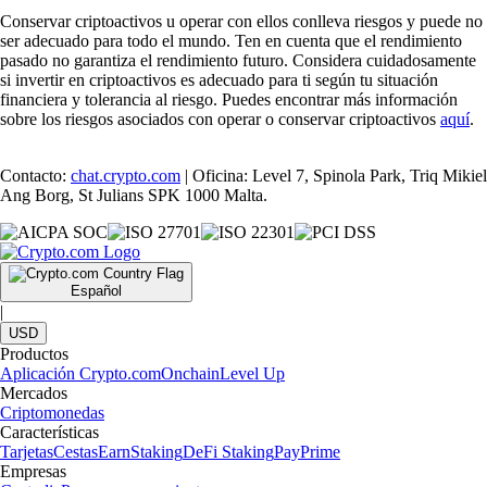
Conservar criptoactivos u operar con ellos conlleva riesgos y puede no
ser adecuado para todo el mundo. Ten en cuenta que el rendimiento
pasado no garantiza el rendimiento futuro. Considera cuidadosamente
si invertir en criptoactivos es adecuado para ti según tu situación
financiera y tolerancia al riesgo. Puedes encontrar más información
sobre los riesgos asociados con operar o conservar criptoactivos
aquí
.
Contacto:
chat.crypto.com
| Oficina: Level 7, Spinola Park, Triq Mikiel
Ang Borg, St Julians SPK 1000 Malta.
Español
|
USD
Productos
Aplicación Crypto.com
Onchain
Level Up
Mercados
Criptomonedas
Características
Tarjetas
Cestas
Earn
Staking
DeFi Staking
Pay
Prime
Empresas