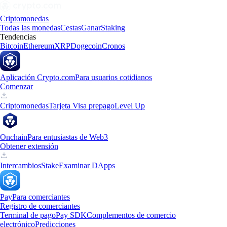
Criptomonedas
Todas las monedas
Cestas
Ganar
Staking
Tendencias
Bitcoin
Ethereum
XRP
Dogecoin
Cronos
Aplicación Crypto.com
Para usuarios cotidianos
Comenzar
Criptomonedas
Tarjeta Visa prepago
Level Up
Onchain
Para entusiastas de Web3
Obtener extensión
Intercambios
Stake
Examinar DApps
Pay
Para comerciantes
Registro de comerciantes
Terminal de pago
Pay SDK
Complementos de comercio
electrónico
Predicciones