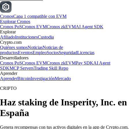
Cronos
Capa 1 compatible con EVM
Explorar Cronos
Cronos PoS
Cronos EVM
Cronos zkEVM
AI Agent SDK
Explorar
Afiliado
Instituciones
Custodia
Crypto.com
Quiénes somos
Noticias
Noticias de
productos
Eventos
Empleo
Socios
Seguridad
Licencias
Desarrolladores
Cronos PoS
Cronos EVM
Cronos zkEVM
Pay SDK
AI Agent
SDK
MCP Servers
Trading Skill Repo
Aprender
Aprender
Bitcoin
Investigación
Mercado
CRIPTO
Haz staking de Insperity, Inc. en
España
Genera recompensas con tus activos digitales en la app de Crypto.com.