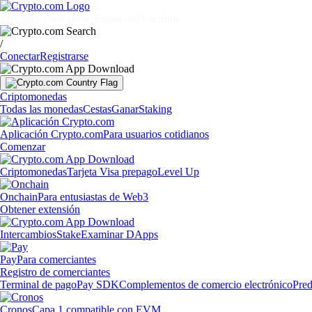
Mercados
Particulares
Empresas
Descubrir
/
Conectar
Registrarse
Criptomonedas
Todas las monedas
Cestas
Ganar
Staking
Aplicación Crypto.com
Para usuarios cotidianos
Comenzar
Criptomonedas
Tarjeta Visa prepago
Level Up
Onchain
Para entusiastas de Web3
Obtener extensión
Intercambios
Stake
Examinar DApps
Pay
Para comerciantes
Registro de comerciantes
Terminal de pago
Pay SDK
Complementos de comercio electrónico
Pred
Cronos
Capa 1 compatible con EVM