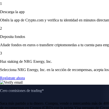
1
Descarga la app
Obtén la app de Crypto.com y verifica tu identidad en minutos directa
2
Deposita fondos
Añade fondos en euros o transfiere criptomonedas a tu cuenta para emp
3
Haz staking de NRG Energy, Inc.
Selecciona NRG Energy, Inc. en la sección de recompensas, acepta los 
Regístrate ahora
Cero comisiones de trading*
Saca más partido a tu dinero. Compra, vende o intercambia más de 400
de recompensas en Cronos (CRO) con la tarjeta Visa prepago de Crypt