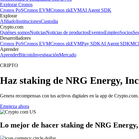
Explorar Cronos
Cronos PoS
Cronos EVM
Cronos zkEVM
AI Agent SDK
Explorar
Afiliado
Instituciones
Custodia
Crypto.com
Quiénes somos
Noticias
Noticias de productos
Eventos
Empleo
Socios
Se
Desarrolladores
Cronos PoS
Cronos EVM
Cronos zkEVM
Pay SDK
AI Agent SDK
MCP
Aprender
Aprender
Bitcoin
Investigación
Mercado
CRIPTO
Haz staking de NRG Energy, Inc
Genera recompensas con tus activos digitales en la app de Crypto.com. 
Empieza ahora
Lo mejor de hacer staking de NRG Energy,