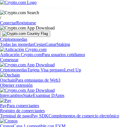
Mercados
Particulares
Empresas
Descubrir
/
Conectar
Registrarse
Criptomonedas
Todas las monedas
Cestas
Ganar
Staking
Aplicación Crypto.com
Para usuarios cotidianos
Comenzar
Criptomonedas
Tarjeta Visa prepago
Level Up
Onchain
Para entusiastas de Web3
Obtener extensión
Intercambios
Stake
Examinar DApps
Pay
Para comerciantes
Registro de comerciantes
Terminal de pago
Pay SDK
Complementos de comercio electrónico
Cronos
Capa 1 compatible con EVM