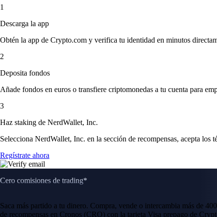
1
Descarga la app
Obtén la app de Crypto.com y verifica tu identidad en minutos directa
2
Deposita fondos
Añade fondos en euros o transfiere criptomonedas a tu cuenta para emp
3
Haz staking de NerdWallet, Inc.
Selecciona NerdWallet, Inc. en la sección de recompensas, acepta los t
Regístrate ahora
Cero comisiones de trading*
Saca más partido a tu dinero. Compra, vende o intercambia más de 400
de recompensas en Cronos (CRO) con la tarjeta Visa prepago de Crypt