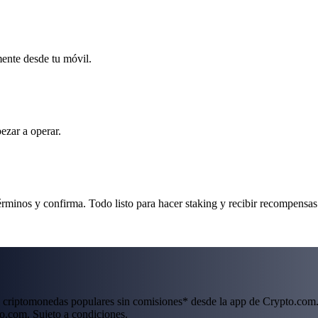
mente desde tu móvil.
ezar a operar.
érminos y confirma. Todo listo para hacer staking y recibir recompensas
 criptomonedas populares sin comisiones* desde la app de Crypto.com.
o.com. Sujeto a condiciones.