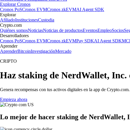
Explorar Cronos
Cronos PoS
Cronos EVM
Cronos zkEVM
AI Agent SDK
Explorar
Afiliado
Instituciones
Custodia
Crypto.com
Quiénes somos
Noticias
Noticias de productos
Eventos
Empleo
Socios
Se
Desarrolladores
Cronos PoS
Cronos EVM
Cronos zkEVM
Pay SDK
AI Agent SDK
MCP
Aprender
Aprender
Bitcoin
Investigación
Mercado
CRIPTO
Haz staking de NerdWallet, Inc.
Genera recompensas con tus activos digitales en la app de Crypto.com. 
Empieza ahora
Lo mejor de hacer staking de NerdWallet, 