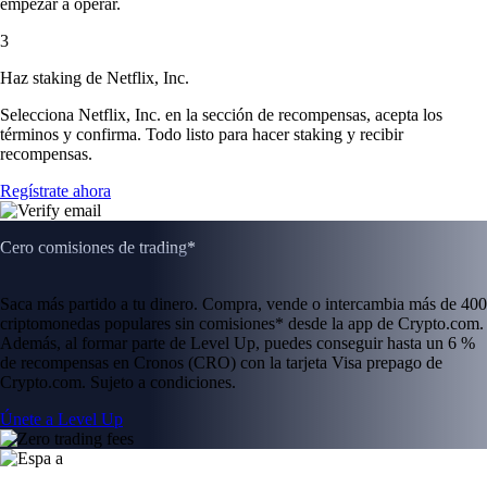
empezar a operar.
3
Haz staking de Netflix, Inc.
Selecciona Netflix, Inc. en la sección de recompensas, acepta los
términos y confirma. Todo listo para hacer staking y recibir
recompensas.
Regístrate ahora
Cero comisiones de trading*
Saca más partido a tu dinero. Compra, vende o intercambia más de 400
criptomonedas populares sin comisiones* desde la app de Crypto.com.
Además, al formar parte de Level Up, puedes conseguir hasta un 6 %
de recompensas en Cronos (CRO) con la tarjeta Visa prepago de
Crypto.com. Sujeto a condiciones.
Únete a Level Up