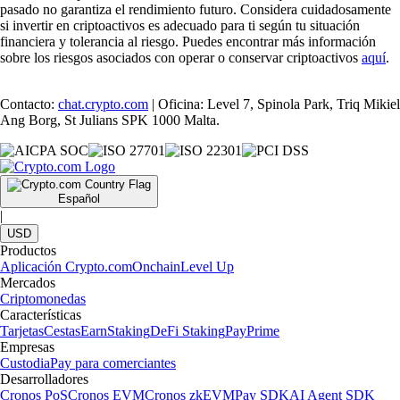
pasado no garantiza el rendimiento futuro. Considera cuidadosamente
si invertir en criptoactivos es adecuado para ti según tu situación
financiera y tolerancia al riesgo. Puedes encontrar más información
sobre los riesgos asociados con operar o conservar criptoactivos
aquí
.
Contacto:
chat.crypto.com
| Oficina: Level 7, Spinola Park, Triq Mikiel
Ang Borg, St Julians SPK 1000 Malta.
Español
|
USD
Productos
Aplicación Crypto.com
Onchain
Level Up
Mercados
Criptomonedas
Características
Tarjetas
Cestas
Earn
Staking
DeFi Staking
Pay
Prime
Empresas
Custodia
Pay para comerciantes
Desarrolladores
Cronos PoS
Cronos EVM
Cronos zkEVM
Pay SDK
AI Agent SDK