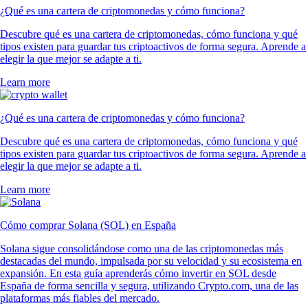
¿Qué es una cartera de criptomonedas y cómo funciona?
Descubre qué es una cartera de criptomonedas, cómo funciona y qué
tipos existen para guardar tus criptoactivos de forma segura. Aprende a
elegir la que mejor se adapte a ti.
Learn more
¿Qué es una cartera de criptomonedas y cómo funciona?
Descubre qué es una cartera de criptomonedas, cómo funciona y qué
tipos existen para guardar tus criptoactivos de forma segura. Aprende a
elegir la que mejor se adapte a ti.
Learn more
Cómo comprar Solana (SOL) en España
Solana sigue consolidándose como una de las criptomonedas más
destacadas del mundo, impulsada por su velocidad y su ecosistema en
expansión. En esta guía aprenderás cómo invertir en SOL desde
España de forma sencilla y segura, utilizando Crypto.com, una de las
plataformas más fiables del mercado.