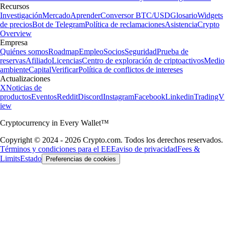
Recursos
Investigación
Mercado
Aprender
Conversor BTC/USD
Glosario
Widgets
de precios
Bot de Telegram
Política de reclamaciones
Asistencia
Crypto
Overview
Empresa
Quiénes somos
Roadmap
Empleo
Socios
Seguridad
Prueba de
reservas
Afiliado
Licencias
Centro de exploración de criptoactivos
Medio
ambiente
Capital
Verificar
Política de conflictos de intereses
Actualizaciones
X
Noticias de
productos
Eventos
Reddit
Discord
Instagram
Facebook
Linkedin
TradingV
iew
Cryptocurrency in Every Wallet™
Copyright © 2024 - 2026 Crypto.com. Todos los derechos reservados.
Términos y condiciones para el EEE
aviso de privacidad
Fees &
Limits
Estado
Preferencias de cookies