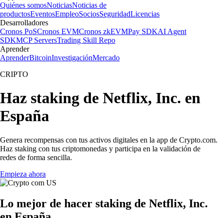
Quiénes somos
Noticias
Noticias de
productos
Eventos
Empleo
Socios
Seguridad
Licencias
Desarrolladores
Cronos PoS
Cronos EVM
Cronos zkEVM
Pay SDK
AI Agent
SDK
MCP Servers
Trading Skill Repo
Aprender
Aprender
Bitcoin
Investigación
Mercado
CRIPTO
Haz staking de Netflix, Inc. en
España
Genera recompensas con tus activos digitales en la app de Crypto.com.
Haz staking con tus criptomonedas y participa en la validación de
redes de forma sencilla.
Empieza ahora
Lo mejor de hacer staking de Netflix, Inc.
en España