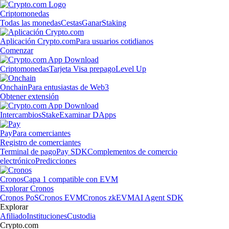
Criptomonedas
Todas las monedas
Cestas
Ganar
Staking
Aplicación Crypto.com
Para usuarios cotidianos
Comenzar
Criptomonedas
Tarjeta Visa prepago
Level Up
Onchain
Para entusiastas de Web3
Obtener extensión
Intercambios
Stake
Examinar DApps
Pay
Para comerciantes
Registro de comerciantes
Terminal de pago
Pay SDK
Complementos de comercio
electrónico
Predicciones
Cronos
Capa 1 compatible con EVM
Explorar Cronos
Cronos PoS
Cronos EVM
Cronos zkEVM
AI Agent SDK
Explorar
Afiliado
Instituciones
Custodia
Crypto.com