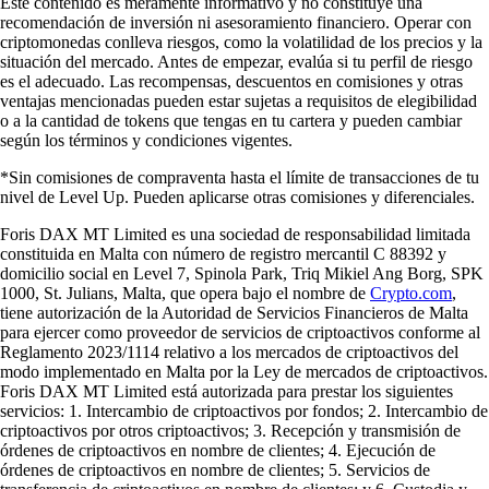
Este contenido es meramente informativo y no constituye una
recomendación de inversión ni asesoramiento financiero. Operar con
criptomonedas conlleva riesgos, como la volatilidad de los precios y la
situación del mercado. Antes de empezar, evalúa si tu perfil de riesgo
es el adecuado. Las recompensas, descuentos en comisiones y otras
ventajas mencionadas pueden estar sujetas a requisitos de elegibilidad
o a la cantidad de tokens que tengas en tu cartera y pueden cambiar
según los términos y condiciones vigentes.
*Sin comisiones de compraventa hasta el límite de transacciones de tu
nivel de Level Up. Pueden aplicarse otras comisiones y diferenciales.
Foris DAX MT Limited es una sociedad de responsabilidad limitada
constituida en Malta con número de registro mercantil C 88392 y
domicilio social en Level 7, Spinola Park, Triq Mikiel Ang Borg, SPK
1000, St. Julians, Malta, que opera bajo el nombre de
Crypto.com
,
tiene autorización de la Autoridad de Servicios Financieros de Malta
para ejercer como proveedor de servicios de criptoactivos conforme al
Reglamento 2023/1114 relativo a los mercados de criptoactivos del
modo implementado en Malta por la Ley de mercados de criptoactivos.
Foris DAX MT Limited está autorizada para prestar los siguientes
servicios: 1. Intercambio de criptoactivos por fondos; 2. Intercambio de
criptoactivos por otros criptoactivos; 3. Recepción y transmisión de
órdenes de criptoactivos en nombre de clientes; 4. Ejecución de
órdenes de criptoactivos en nombre de clientes; 5. Servicios de