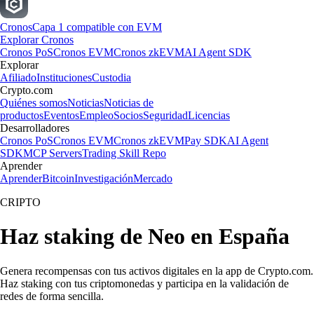
Cronos
Capa 1 compatible con EVM
Explorar Cronos
Cronos PoS
Cronos EVM
Cronos zkEVM
AI Agent SDK
Explorar
Afiliado
Instituciones
Custodia
Crypto.com
Quiénes somos
Noticias
Noticias de
productos
Eventos
Empleo
Socios
Seguridad
Licencias
Desarrolladores
Cronos PoS
Cronos EVM
Cronos zkEVM
Pay SDK
AI Agent
SDK
MCP Servers
Trading Skill Repo
Aprender
Aprender
Bitcoin
Investigación
Mercado
CRIPTO
Haz staking de Neo en España
Genera recompensas con tus activos digitales en la app de Crypto.com.
Haz staking con tus criptomonedas y participa en la validación de
redes de forma sencilla.