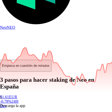
Neo
NEO
Empieza en cuestión de minutos
3 pasos para hacer staking de Neo en
España
$
1.61
EUR
1
-0.78
%
24H
Descarga la app
Buy