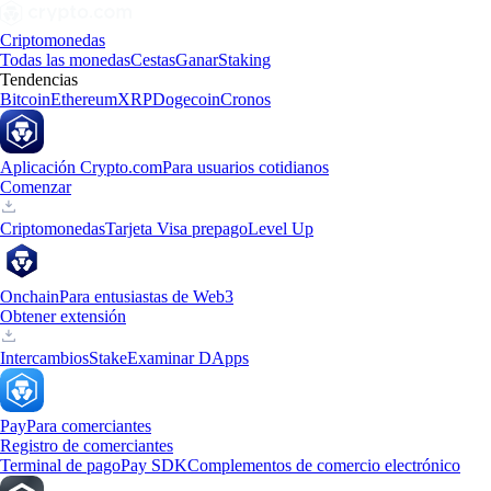
Criptomonedas
Todas las monedas
Cestas
Ganar
Staking
Tendencias
Bitcoin
Ethereum
XRP
Dogecoin
Cronos
Aplicación Crypto.com
Para usuarios cotidianos
Comenzar
Criptomonedas
Tarjeta Visa prepago
Level Up
Onchain
Para entusiastas de Web3
Obtener extensión
Intercambios
Stake
Examinar DApps
Pay
Para comerciantes
Registro de comerciantes
Terminal de pago
Pay SDK
Complementos de comercio electrónico