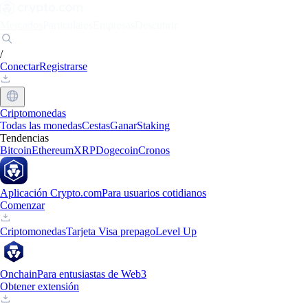
Mercados
Particulares
Empresas
Descubrir
/
Conectar
Registrarse
Criptomonedas
Todas las monedas
Cestas
Ganar
Staking
Tendencias
Bitcoin
Ethereum
XRP
Dogecoin
Cronos
Aplicación Crypto.com
Para usuarios cotidianos
Comenzar
Criptomonedas
Tarjeta Visa prepago
Level Up
Onchain
Para entusiastas de Web3
Obtener extensión