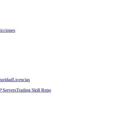
icciones
guridad
Licencias
 Servers
Trading Skill Repo