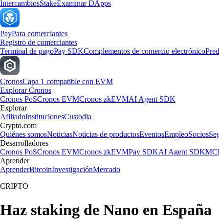
Intercambios
Stake
Examinar DApps
Pay
Para comerciantes
Registro de comerciantes
Terminal de pago
Pay SDK
Complementos de comercio electrónico
Pred
Cronos
Capa 1 compatible con EVM
Explorar Cronos
Cronos PoS
Cronos EVM
Cronos zkEVM
AI Agent SDK
Explorar
Afiliado
Instituciones
Custodia
Crypto.com
Quiénes somos
Noticias
Noticias de productos
Eventos
Empleo
Socios
Se
Desarrolladores
Cronos PoS
Cronos EVM
Cronos zkEVM
Pay SDK
AI Agent SDK
MCP
Aprender
Aprender
Bitcoin
Investigación
Mercado
CRIPTO
Haz staking de Nano en España