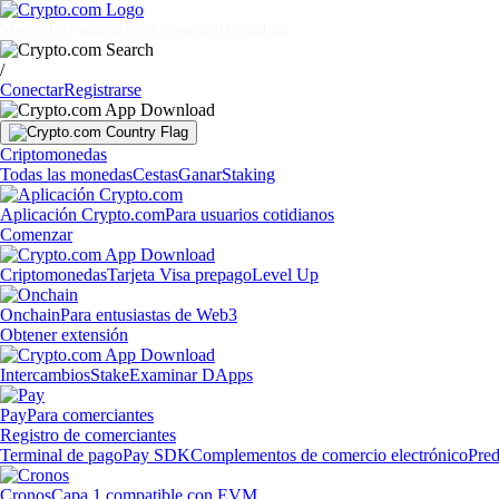
Mercados
Particulares
Empresas
Descubrir
/
Conectar
Registrarse
Criptomonedas
Todas las monedas
Cestas
Ganar
Staking
Aplicación Crypto.com
Para usuarios cotidianos
Comenzar
Criptomonedas
Tarjeta Visa prepago
Level Up
Onchain
Para entusiastas de Web3
Obtener extensión
Intercambios
Stake
Examinar DApps
Pay
Para comerciantes
Registro de comerciantes
Terminal de pago
Pay SDK
Complementos de comercio electrónico
Pred
Cronos
Capa 1 compatible con EVM