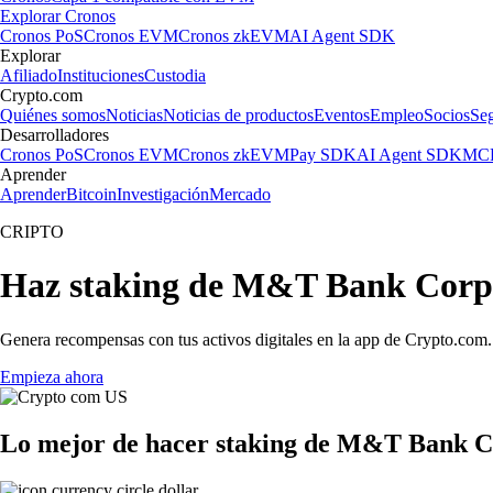
Explorar Cronos
Cronos PoS
Cronos EVM
Cronos zkEVM
AI Agent SDK
Explorar
Afiliado
Instituciones
Custodia
Crypto.com
Quiénes somos
Noticias
Noticias de productos
Eventos
Empleo
Socios
Se
Desarrolladores
Cronos PoS
Cronos EVM
Cronos zkEVM
Pay SDK
AI Agent SDK
MCP
Aprender
Aprender
Bitcoin
Investigación
Mercado
CRIPTO
Haz staking de M&T Bank Corp
Genera recompensas con tus activos digitales en la app de Crypto.com. 
Empieza ahora
Lo mejor de hacer staking de M&T Bank C