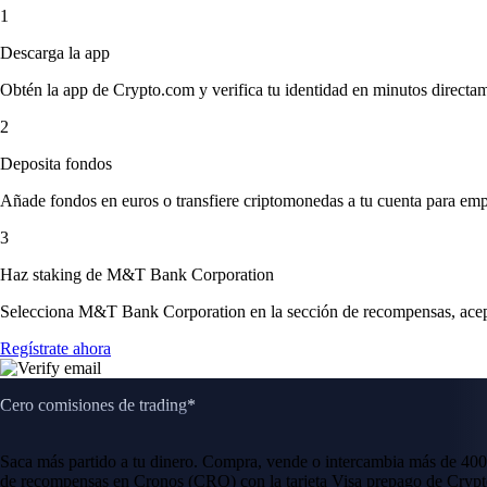
1
Descarga la app
Obtén la app de Crypto.com y verifica tu identidad en minutos directa
2
Deposita fondos
Añade fondos en euros o transfiere criptomonedas a tu cuenta para emp
3
Haz staking de M&T Bank Corporation
Selecciona M&T Bank Corporation en la sección de recompensas, acepta
Regístrate ahora
Cero comisiones de trading*
Saca más partido a tu dinero. Compra, vende o intercambia más de 400
de recompensas en Cronos (CRO) con la tarjeta Visa prepago de Crypt