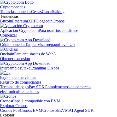
Criptomonedas
Todas las monedas
Cestas
Ganar
Staking
Tendencias
Bitcoin
Ethereum
XRP
Dogecoin
Cronos
Aplicación Crypto.com
Para usuarios cotidianos
Comenzar
Criptomonedas
Tarjeta Visa prepago
Level Up
Onchain
Para entusiastas de Web3
Obtener extensión
Intercambios
Stake
Examinar DApps
Pay
Para comerciantes
Registro de comerciantes
Terminal de pago
Pay SDK
Complementos de comercio
electrónico
Predicciones
Cronos
Capa 1 compatible con EVM
Explorar Cronos
Cronos PoS
Cronos EVM
Cronos zkEVM
AI Agent SDK
Explorar