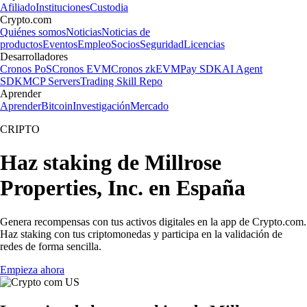
Afiliado
Instituciones
Custodia
Crypto.com
Quiénes somos
Noticias
Noticias de
productos
Eventos
Empleo
Socios
Seguridad
Licencias
Desarrolladores
Cronos PoS
Cronos EVM
Cronos zkEVM
Pay SDK
AI Agent
SDK
MCP Servers
Trading Skill Repo
Aprender
Aprender
Bitcoin
Investigación
Mercado
CRIPTO
Haz staking de Millrose
Properties, Inc. en España
Genera recompensas con tus activos digitales en la app de Crypto.com.
Haz staking con tus criptomonedas y participa en la validación de
redes de forma sencilla.
Empieza ahora