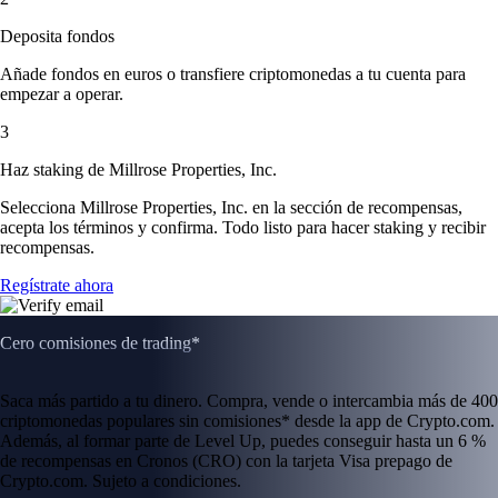
Deposita fondos
Añade fondos en euros o transfiere criptomonedas a tu cuenta para
empezar a operar.
3
Haz staking de Millrose Properties, Inc.
Selecciona Millrose Properties, Inc. en la sección de recompensas,
acepta los términos y confirma. Todo listo para hacer staking y recibir
recompensas.
Regístrate ahora
Cero comisiones de trading*
Saca más partido a tu dinero. Compra, vende o intercambia más de 400
criptomonedas populares sin comisiones* desde la app de Crypto.com.
Además, al formar parte de Level Up, puedes conseguir hasta un 6 %
de recompensas en Cronos (CRO) con la tarjeta Visa prepago de
Crypto.com. Sujeto a condiciones.